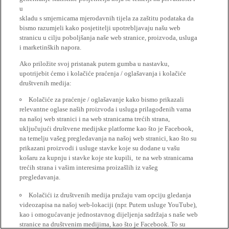
u
skladu s smjernicama mjerodavnih tijela za zaštitu podataka da
bismo razumjeli kako posjetitelji upotrebljavaju našu web
stranicu u cilju poboljšanja naše web stranice, proizvoda, usluga
i marketinških napora.
Ako priložite svoj pristanak putem gumba u nastavku,
upotrijebit ćemo i kolačiće praćenja / oglašavanja i kolačiće
društvenih medija:
Kolačiće za praćenje / oglašavanje kako bismo prikazali
relevantne oglase naših proizvoda i usluga prilagođenih vama
na našoj web stranici i na web stranicama trećih strana,
uključujući društvene medijske platforme kao što je Facebook,
na temelju vašeg pregledavanja na našoj web stranici, kao što su
prikazani proizvodi i usluge stavke koje su dodane u vašu
košaru za kupnju i stavke koje ste kupili, te na web stranicama
trećih strana i vašim interesima proizašlih iz vašeg
pregledavanja.
Kolačići iz društvenih medija pružaju vam opciju gledanja
videozapisa na našoj web-lokaciji (npr. Putem usluge YouTube),
kao i omogućavanje jednostavnog dijeljenja sadržaja s naše web
stranice na društvenim medijima, kao što je Facebook. To su