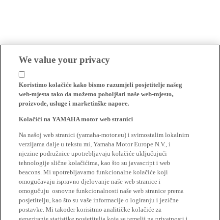
We value your privacy
Koristimo kolačiće kako bismo razumjeli posjetitelje našeg
web-mjesta tako da možemo poboljšati naše web-mjesto,
proizvode, usluge i marketinške napore.
Kolačići na YAMAHA motor web stranici
Na našoj web stranici (yamaha-motor.eu) i svimostalim lokalnim
verzijama dalje u tekstu mi, Yamaha Motor Europe N.V., i
njezine podružnice upotrebljavaju kolačiće uključujući
tehnologije slične kolačićima, kao što su javascript i web
beacons. Mi upotrebljavamo funkcionalne kolačiće koji
omogučavaju ispravno djelovanje naše web stranice i
omogučuju osnovne funkcionalnosti naše web stranice prema
posjetitelju, kao što su vaše informacije o logiranju i jezične
postavke. Mi također korisitmo analitičke kolačiće za
generiranje statistike posjetitelja koja se temelji na privatnosti i