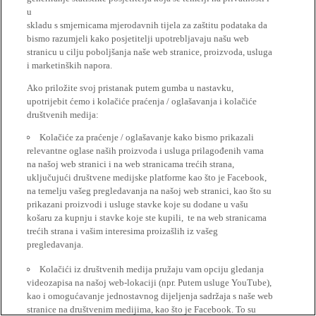
u
skladu s smjernicama mjerodavnih tijela za zaštitu podataka da
bismo razumjeli kako posjetitelji upotrebljavaju našu web
stranicu u cilju poboljšanja naše web stranice, proizvoda, usluga
i marketinških napora.
Ako priložite svoj pristanak putem gumba u nastavku,
upotrijebit ćemo i kolačiće praćenja / oglašavanja i kolačiće
društvenih medija:
Kolačiće za praćenje / oglašavanje kako bismo prikazali
relevantne oglase naših proizvoda i usluga prilagođenih vama
na našoj web stranici i na web stranicama trećih strana,
uključujući društvene medijske platforme kao što je Facebook,
na temelju vašeg pregledavanja na našoj web stranici, kao što su
prikazani proizvodi i usluge stavke koje su dodane u vašu
košaru za kupnju i stavke koje ste kupili, te na web stranicama
trećih strana i vašim interesima proizašlih iz vašeg
pregledavanja.
Kolačići iz društvenih medija pružaju vam opciju gledanja
videozapisa na našoj web-lokaciji (npr. Putem usluge YouTube),
kao i omogućavanje jednostavnog dijeljenja sadržaja s naše web
stranice na društvenim medijima, kao što je Facebook. To su