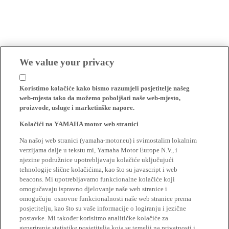
We value your privacy
Koristimo kolačiće kako bismo razumjeli posjetitelje našeg
web-mjesta tako da možemo poboljšati naše web-mjesto,
proizvode, usluge i marketinške napore.
Kolačići na YAMAHA motor web stranici
Na našoj web stranici (yamaha-motor.eu) i svimostalim lokalnim
verzijama dalje u tekstu mi, Yamaha Motor Europe N.V., i
njezine podružnice upotrebljavaju kolačiće uključujući
tehnologije slične kolačićima, kao što su javascript i web
beacons. Mi upotrebljavamo funkcionalne kolačiće koji
omogučavaju ispravno djelovanje naše web stranice i
omogučuju osnovne funkcionalnosti naše web stranice prema
posjetitelju, kao što su vaše informacije o logiranju i jezične
postavke. Mi također korisitmo analitičke kolačiće za
generiranje statistike posjetitelja koja se temelji na privatnosti i