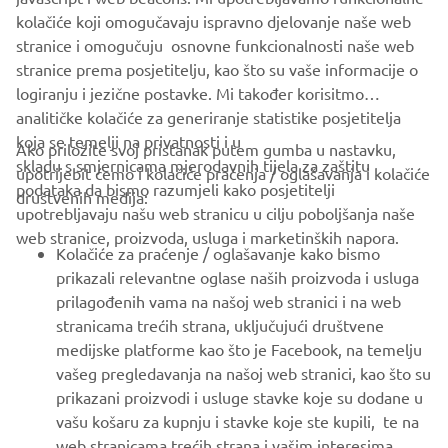
SUPPORT
kolačiće koji omogučavaju ispravno djelovanje naše web
stranice i omogučuju osnovne funkcionalnosti naše web
stranice prema posjetitelju, kao što su vaše informacije o
BILTEN
logiranju i jezične postavke. Mi također korisitmo
Budite prvi koji će saznati o najnovijim ponudama, posebnim
analitičke kolačiće za generiranje statistike posjetitelja
događajima, novim izdanjima i još mnogo toga
koja se temelji na privatnosti i u
Ako priložite svoj pristanak putem gumba u nastavku,
skladu s smjernicama mjerodavnih tijela za zaštitu
upotrijebit ćemo i kolačiće praćenja / oglašavanja i kolačiće
podataka da bismo razumjeli kako posjetitelji
društvenih medija:
upotrebljavaju našu web stranicu u cilju poboljšanja naše
PRETPLATITE SE
web stranice, proizvoda, usluga i marketinških napora.
Kolačiće za praćenje / oglašavanje kako bismo
prikazali relevantne oglase naših proizvoda i usluga
Pročitajte našu Politiku privatnosti kako biste saznali kako
prilagođenih vama na našoj web stranici i na web
obrađujemo vaše osobne podatke:
Pravila o Zaštiti Privatnosti
stranicama trećih strana, uključujući društvene
medijske platforme kao što je Facebook, na temelju
Croatia (Croatian)
vašeg pregledavanja na našoj web stranici, kao što su
prikazani proizvodi i usluge stavke koje su dodane u
vašu košaru za kupnju i stavke koje ste kupili, te na
web stranicama trećih strana i vašim interesima