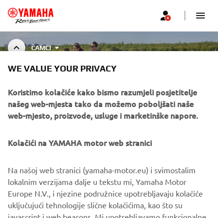
ČAMCI
WE VALUE YOUR PRIVACY
ČAMCI
Koristimo kolačiće kako bismo razumjeli posjetitelje
našeg web-mjesta tako da možemo poboljšati naše
web-mjesto, proizvode, usluge i marketinške napore.
CORPORATE
Kolačići na YAMAHA motor web stranici
FOR BUSINESS
Na našoj web stranici (yamaha-motor.eu) i svimostalim
lokalnim verzijama dalje u tekstu mi, Yamaha Motor
MORE YAMAHA
Europe N.V., i njezine podružnice upotrebljavaju kolačiće
uključujući tehnologije slične kolačićima, kao što su
javascript i web beacons. Mi upotrebljavamo funkcionalne