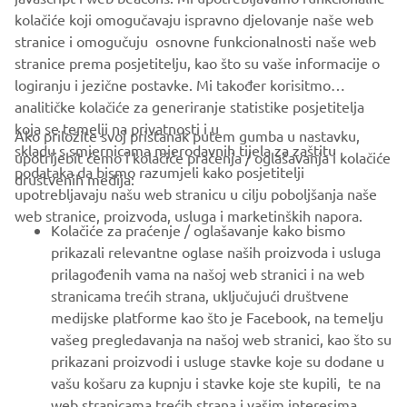
SUPPORT
kolačiće koji omogučavaju ispravno djelovanje naše web
stranice i omogučuju osnovne funkcionalnosti naše web
stranice prema posjetitelju, kao što su vaše informacije o
BILTEN
logiranju i jezične postavke. Mi također korisitmo
Budite prvi koji će saznati o najnovijim ponudama, posebnim
analitičke kolačiće za generiranje statistike posjetitelja
događajima, novim izdanjima i još mnogo toga
koja se temelji na privatnosti i u
Ako priložite svoj pristanak putem gumba u nastavku,
skladu s smjernicama mjerodavnih tijela za zaštitu
upotrijebit ćemo i kolačiće praćenja / oglašavanja i kolačiće
podataka da bismo razumjeli kako posjetitelji
društvenih medija:
upotrebljavaju našu web stranicu u cilju poboljšanja naše
PRETPLATITE SE
web stranice, proizvoda, usluga i marketinških napora.
Kolačiće za praćenje / oglašavanje kako bismo
prikazali relevantne oglase naših proizvoda i usluga
Pročitajte našu Politiku privatnosti kako biste saznali kako
prilagođenih vama na našoj web stranici i na web
obrađujemo vaše osobne podatke:
Pravila o Zaštiti Privatnosti
stranicama trećih strana, uključujući društvene
medijske platforme kao što je Facebook, na temelju
Croatia (Croatian)
vašeg pregledavanja na našoj web stranici, kao što su
prikazani proizvodi i usluge stavke koje su dodane u
vašu košaru za kupnju i stavke koje ste kupili, te na
web stranicama trećih strana i vašim interesima