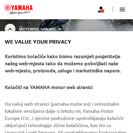
MOTORNE SANJKE
WE VALUE YOUR PRIVACY
SNOWMOBILE ACCESSORIES
Koristimo kolačiće kako bismo razumjeli posjetitelje
našeg web-mjesta tako da možemo poboljšati naše
web-mjesto, proizvode, usluge i marketinške napore.
CORPORATE
Kolačići na YAMAHA motor web stranici
FOR BUSINESS
Na našoj web stranici (yamaha-motor.eu) i svimostalim
lokalnim verzijama dalje u tekstu mi, Yamaha Motor
MORE YAMAHA
Europe N.V., i njezine podružnice upotrebljavaju kolačiće
uključujući tehnologije slične kolačićima, kao što su
javascript i web beacons. Mi upotrebljavamo funkcionalne