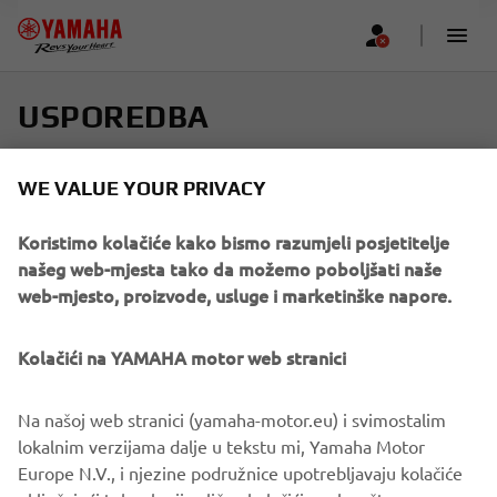
USPOREDBA
Odaberite do četiri modela i pronađite svoju savršenu
WE VALUE YOUR PRIVACY
vožnju
Koristimo kolačiće kako bismo razumjeli posjetitelje
Pomičite se vodoravno kako biste vidjeli više
našeg web-mjesta tako da možemo poboljšati naše
web-mjesto, proizvode, usluge i marketinške napore.
Kolačići na YAMAHA motor web stranici
Add new
Na našoj web stranici (yamaha-motor.eu) i svimostalim
lokalnim verzijama dalje u tekstu mi, Yamaha Motor
Europe N.V., i njezine podružnice upotrebljavaju kolačiće