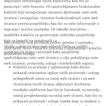
uključujući tehnologije slične kolačićima, kao što su
javascript i web beacons. Mi upotrebljavamo funkcionalne
kolačiće koji omogučavaju ispravno djelovanje naše web
stranice i omogučuju osnovne funkcionalnosti naše web
Flip to landscape
stranice prema posjetitelju, kao što su vaše informacije o
logiranju i jezične postavke. Mi također korisitmo
CORPORATE
analitičke kolačiće za generiranje statistike posjetitelja
koja se temelji na privatnosti i u
Ako priložite svoj pristanak putem gumba u nastavku,
FOR BUSINESS
skladu s smjernicama mjerodavnih tijela za zaštitu
upotrijebit ćemo i kolačiće praćenja / oglašavanja i kolačiće
podataka da bismo razumjeli kako posjetitelji
društvenih medija:
MORE YAMAHA
upotrebljavaju našu web stranicu u cilju poboljšanja naše
For optimal functionality, turn your phone to
web stranice, proizvoda, usluga i marketinških napora.
landscape mode
Kolačiće za praćenje / oglašavanje kako bismo
SUPPORT
prikazali relevantne oglase naših proizvoda i usluga
prilagođenih vama na našoj web stranici i na web
POTVRDI
stranicama trećih strana, uključujući društvene
BILTEN
medijske platforme kao što je Facebook, na temelju
vašeg pregledavanja na našoj web stranici, kao što su
Budite prvi koji će saznati o najnovijim ponudama, posebnim
prikazani proizvodi i usluge stavke koje su dodane u
događajima, novim izdanjima i još mnogo toga