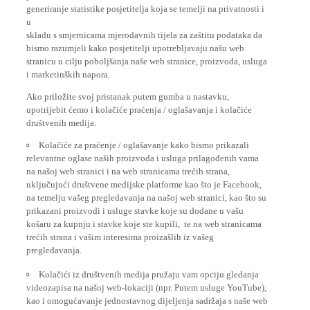
generiranje statistike posjetitelja koja se temelji na privatnosti i
u
skladu s smjernicama mjerodavnih tijela za zaštitu podataka da
bismo razumjeli kako posjetitelji upotrebljavaju našu web
stranicu u cilju poboljšanja naše web stranice, proizvoda, usluga
i marketinških napora.
Ako priložite svoj pristanak putem gumba u nastavku,
upotrijebit ćemo i kolačiće praćenja / oglašavanja i kolačiće
društvenih medija:
Kolačiće za praćenje / oglašavanje kako bismo prikazali
relevantne oglase naših proizvoda i usluga prilagođenih vama
na našoj web stranici i na web stranicama trećih strana,
uključujući društvene medijske platforme kao što je Facebook,
na temelju vašeg pregledavanja na našoj web stranici, kao što su
prikazani proizvodi i usluge stavke koje su dodane u vašu
košaru za kupnju i stavke koje ste kupili, te na web stranicama
trećih strana i vašim interesima proizašlih iz vašeg
pregledavanja.
Kolačići iz društvenih medija pružaju vam opciju gledanja
videozapisa na našoj web-lokaciji (npr. Putem usluge YouTube),
kao i omogućavanje jednostavnog dijeljenja sadržaja s naše web
stranice na društvenim medijima, kao što je Facebook. To su