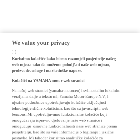
We value your privacy
Koristimo kolačiće kako bismo razumjeli posjetitelje našeg
web-mjesta tako da možemo poboljšati naše web-mjesto,
proizvode, usluge i marketinške napore.
Kolačići na YAMAHA motor web stranici
Na našoj web stranici (yamaha-motor.eu) i svimostalim lokalnim
verzijama dalje u tekstu mi, Yamaha Motor Europe N.V., i
njezine podružnice upotrebljavaju kolačiće uključujući
tehnologije slične kolačićima, kao što su javascript i web
beacons. Mi upotrebljavamo funkcionalne kolačiće koji
omogučavaju ispravno djelovanje naše web stranice i
omogučuju osnovne funkcionalnosti naše web stranice prema
posjetitelju, kao što su vaše informacije o logiranju i jezične
postavke. Mi također korisitmo analitičke kolačiće za