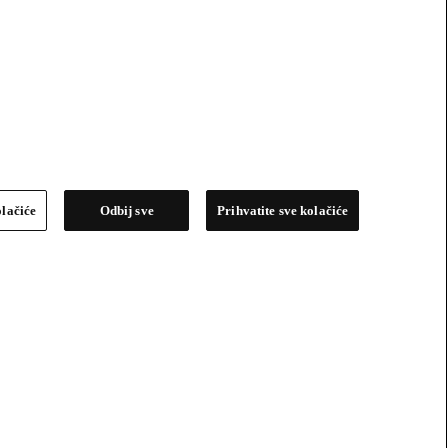
olačiće
Odbij sve
Prihvatite sve kolačiće