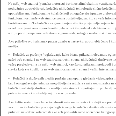
Na našoj web stranici (yamaha-motor.eu) i svimostalim lokalnim verzijama da
podružnice upotrebljavaju kolačiće uključujući tehnologije slične kolačićima
upotrebljavamo funkcionalne kolačiće koji omogučavaju ispravno djelovan
funkcionalnosti naše web stranice prema posjetitelju, kao što su vaše informa
korisitmo analitičke kolačiće za generiranje statistike posjetitelja koja se tem
skladu s smjernicama mjerodavnih tijela za zaštitu podataka da bismo razumje
u cilju poboljšanja naše web stranice, proizvoda, usluga i marketinških napor
Ako priložite svoj pristanak putem gumba u nastavku, upotrijebit ćemo i kola
medija:
Kolačiće za praćenje / oglašavanje kako bismo prikazali relevantne ogla
našoj web stranici i na web stranicama trećih strana, uključujući društvene 
vašeg pregledavanja na našoj web stranici, kao što su prikazani proizvodi i 
stavke koje ste kupili, te na web stranicama trećih strana i vašim interesima 
Kolačići iz društvenih medija pružaju vam opciju gledanja videozapisa n
kao i omogućavanje jednostavnog dijeljenja sadržaja s naše web stranice na
kolačići pružatelja društvenih medija treće strane i dopuštaju tim pružatelj
putem interneta i upotrebljavaju ih u svoje svrhe.
Ako želite koristiti sve funkcionalnosti naše web stranice i videjti sve pon
vas prihvatite kolačiće praćenja / oglašavanja te kolačiće društvenih mreža s
prihaviti navedene kolačiće ili ako želi prihvatiti samo odeređene kategorije