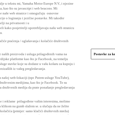
lje u tekstu mi, Yamaha Motor Europe N.V., i njezine
, kao što su javascript i web beacons. Mi
je naše web stranice i omogučuju osnovne
cije o logiranju i jezične postavke. Mi također
elji na privatnosti i u
li kako posjetitelji upotrebljavaju našu web stranicu
a.
čiće praćenja / oglašavanja i kolačiće društvenih
se naših proizvoda i usluga prilagođenih vama na
Postavke za k
medijske platforme kao što je Facebook, na temelju
usluge stavke koje su dodane u vašu košaru za kupnju i
proizašlih iz vašeg pregledavanja.
a našoj web-lokaciji (npr. Putem usluge YouTube),
 društvenim medijima, kao što je Facebook. To su
ima društvenih medija da prate ponašanje pregledavanja
ude i reklame prilagođene vašim interesima, molimo
a klikom na gumb slažem se. u slučaju da ne želite
 kolačića (prmijer: samo klačići društevnih mreža)