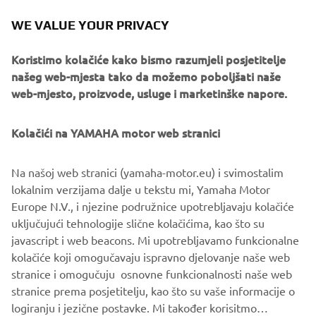
Pročitajte više
WE VALUE YOUR PRIVACY
Koristimo kolačiće kako bismo razumjeli posjetitelje
našeg web-mjesta tako da možemo poboljšati naše
web-mjesto, proizvode, usluge i marketinške napore.
Kolačići na YAMAHA motor web stranici
Na našoj web stranici (yamaha-motor.eu) i svimostalim
lokalnim verzijama dalje u tekstu mi, Yamaha Motor
Europe N.V., i njezine podružnice upotrebljavaju kolačiće
uključujući tehnologije slične kolačićima, kao što su
XMAX 300 / 125 Authority
javascript i web beacons. Mi upotrebljavamo funkcionalne
Preciznost i kontrola za gradsku policiju.
kolačiće koji omogučavaju ispravno djelovanje naše web
Pročitajte više
stranice i omogučuju osnovne funkcionalnosti naše web
stranice prema posjetitelju, kao što su vaše informacije o
logiranju i jezične postavke. Mi također korisitmo