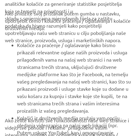
analitičke kolačiće za generiranje statistike posjetitelja
koja se temelji na privatnosti i u
Ako priložite svoj pristanak putem gumba u nastavku,
skladu s smjernicama mjerodavnih tijela za zaštitu
upotrijebit ćemo i kolačiće praćenja / oglašavanja i kolačiće
CORPORATE
podataka da bismo razumjeli kako posjetitelji
društvenih medija:
upotrebljavaju našu web stranicu u cilju poboljšanja naše
web stranice, proizvoda, usluga i marketinških napora.
FOR BUSINESS
Kolačiće za praćenje / oglašavanje kako bismo
prikazali relevantne oglase naših proizvoda i usluga
MORE YAMAHA
prilagođenih vama na našoj web stranici i na web
stranicama trećih strana, uključujući društvene
medijske platforme kao što je Facebook, na temelju
SUPPORT
vašeg pregledavanja na našoj web stranici, kao što su
prikazani proizvodi i usluge stavke koje su dodane u
vašu košaru za kupnju i stavke koje ste kupili, te na
BILTEN
web stranicama trećih strana i vašim interesima
Budite prvi koji će saznati o najnovijim ponudama, posebnim
proizašlih iz vašeg pregledavanja.
događajima, novim izdanjima i još mnogo toga
Kolačići iz društvenih medija pružaju vam opciju
Ako želite koristiti sve funkcionalnosti naše web stranice i
gledanja videozapisa na našoj web-lokaciji (npr.
videjti sve ponude i reklame prilagođene vašim
Putem usluge YouTube), kao i omogućavanje
interesima, molimo vas prihvatite kolačiće praćenja /