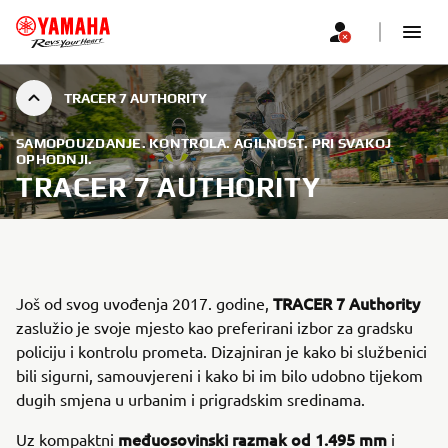
TRACER 7 AUTHORITY
SAMOPOUZDANJE. KONTROLA. AGILNOST. PRI SVAKOJ
OPHODNJI.
TRACER 7 AUTHORITY
TRACER 7 Authority
Još od svog uvođenja 2017. godine,
zaslužio je svoje mjesto kao preferirani izbor za gradsku
policiju i kontrolu prometa. Dizajniran je kako bi službenici
bili sigurni, samouvjereni i kako bi im bilo udobno tijekom
dugih smjena u urbanim i prigradskim sredinama.
međuosovinski razmak od 1.495 mm
Uz kompaktni
i