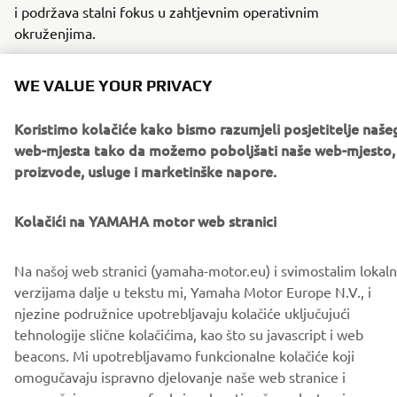
i podržava stalni fokus u zahtjevnim operativnim
okruženjima.
PROČITAJTE VIŠE O Y-AMT »
WE VALUE YOUR PRIVACY
Koristimo kolačiće kako bismo razumjeli posjetitelje naše
web-mjesta tako da možemo poboljšati naše web-mjesto,
proizvode, usluge i marketinške napore.
Preuzimanja
Brošura Yamaha Authorities / Policijska vozila
(5.3MB)
Kolačići na YAMAHA motor web stranici
Na našoj web stranici (yamaha-motor.eu) i svimostalim lokal
verzijama dalje u tekstu mi, Yamaha Motor Europe N.V., i
njezine podružnice upotrebljavaju kolačiće uključujući
tehnologije slične kolačićima, kao što su javascript i web
CORPORATE
beacons. Mi upotrebljavamo funkcionalne kolačiće koji
omogučavaju ispravno djelovanje naše web stranice i