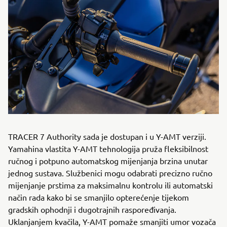
TRACER 7 Authority sada je dostupan i u Y-AMT verziji.
Yamahina vlastita Y-AMT tehnologija pruža fleksibilnost
ručnog i potpuno automatskog mijenjanja brzina unutar
jednog sustava. Službenici mogu odabrati precizno ručno
mijenjanje prstima za maksimalnu kontrolu ili automatski
način rada kako bi se smanjilo opterećenje tijekom
gradskih ophodnji i dugotrajnih raspoređivanja.
Uklanjanjem kvačila, Y-AMT pomaže smanjiti umor vozača