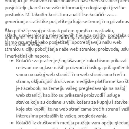
omogučuju osnovne funkcionalnosti naše web stranice pre
FOR BUSINESS
posjetitelju, kao što su vaše informacije o logiranju i jezične
postavke. Mi također korisitmo analitičke kolačiće za
MORE YAMAHA
generiranje statistike posjetitelja koja se temelji na privatnost
u
Ako priložite svoj pristanak putem gumba u nastavku,
SUPPORT
skladu s smjernicama mjerodavnih tijela za zaštitu podataka 
upotrijebit ćemo i kolačiće praćenja / oglašavanja i kolačiće
bismo razumjeli kako posjetitelji upotrebljavaju našu web
društvenih medija:
stranicu u cilju poboljšanja naše web stranice, proizvoda, usl
BILTEN
i marketinških napora.
Kolačiće za praćenje / oglašavanje kako bismo prikazali
Budite prvi koji će saznati o najnovijim ponudama, posebnim
relevantne oglase naših proizvoda i usluga prilagođeni
događajima, novim izdanjima i još mnogo toga
vama na našoj web stranici i na web stranicama trećih
strana, uključujući društvene medijske platforme kao š
je Facebook, na temelju vašeg pregledavanja na našoj
web stranici, kao što su prikazani proizvodi i usluge
PRETPLATITE SE
stavke koje su dodane u vašu košaru za kupnju i stavke
koje ste kupili, te na web stranicama trećih strana i va
interesima proizašlih iz vašeg pregledavanja.
Pročitajte našu Politiku privatnosti kako biste saznali kako
Kolačići iz društvenih medija pružaju vam opciju gledan
obrađujemo vaše osobne podatke:
Pravila o Zaštiti Privatnosti