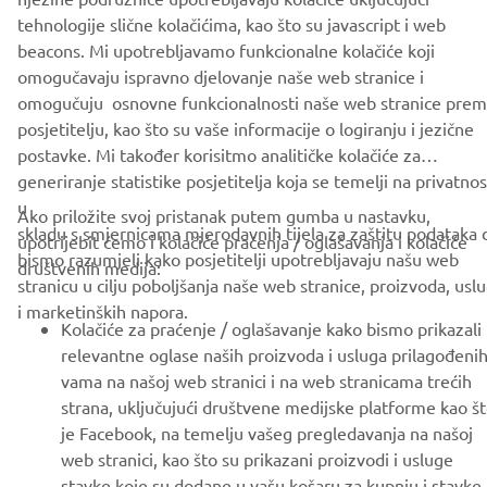
tehnologije slične kolačićima, kao što su javascript i web
beacons. Mi upotrebljavamo funkcionalne kolačiće koji
omogučavaju ispravno djelovanje naše web stranice i
omogučuju osnovne funkcionalnosti naše web stranice pre
CORPORATE
posjetitelju, kao što su vaše informacije o logiranju i jezične
postavke. Mi također korisitmo analitičke kolačiće za
FOR BUSINESS
generiranje statistike posjetitelja koja se temelji na privatnost
u
Ako priložite svoj pristanak putem gumba u nastavku,
MORE YAMAHA
skladu s smjernicama mjerodavnih tijela za zaštitu podataka 
upotrijebit ćemo i kolačiće praćenja / oglašavanja i kolačiće
bismo razumjeli kako posjetitelji upotrebljavaju našu web
društvenih medija:
stranicu u cilju poboljšanja naše web stranice, proizvoda, usl
SUPPORT
i marketinških napora.
Kolačiće za praćenje / oglašavanje kako bismo prikazali
relevantne oglase naših proizvoda i usluga prilagođeni
BILTEN
vama na našoj web stranici i na web stranicama trećih
strana, uključujući društvene medijske platforme kao š
Budite prvi koji će saznati o najnovijim ponudama, posebnim
je Facebook, na temelju vašeg pregledavanja na našoj
događajima, novim izdanjima i još mnogo toga
web stranici, kao što su prikazani proizvodi i usluge
stavke koje su dodane u vašu košaru za kupnju i stavke