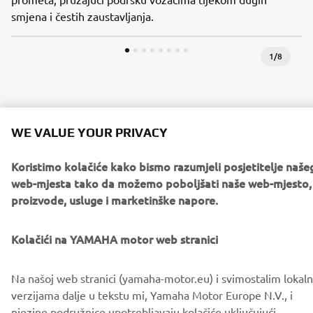
smjena i čestih zaustavljanja.
1
/
8
Naš set za državne službe je modularan i može se
prilagoditi vašim lokalnim zahtjevima. Obratite se svom
WE VALUE YOUR PRIVACY
lokalnom distributeru Yamaha Motor kako biste se
informirali o mogućnostima.
Koristimo kolačiće kako bismo razumjeli posjetitelje naše
web-mjesta tako da možemo poboljšati naše web-mjesto,
proizvode, usluge i marketinške napore.
Kolačići na YAMAHA motor web stranici
Preuzimanja
Brošura Yamaha Authorities / Policijska vozila
(5.3MB)
Na našoj web stranici (yamaha-motor.eu) i svimostalim lokal
verzijama dalje u tekstu mi, Yamaha Motor Europe N.V., i
njezine podružnice upotrebljavaju kolačiće uključujući