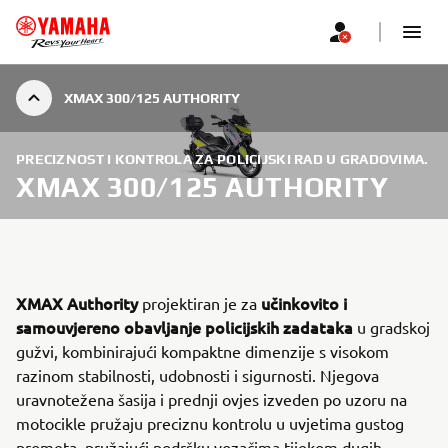
XMAX 300/125 AUTHORITY
PRECIZNOST I KONTROLA ZA POLICIJSKI RAD U GRADOVIMA.
XMAX 300/125 AUTHORITY
XMAX Authority
učinkovito i
projektiran je za
samouvjereno obavljanje policijskih zadataka
u gradskoj
gužvi, kombinirajući kompaktne dimenzije s visokom
razinom stabilnosti, udobnosti i sigurnosti. Njegova
uravnotežena šasija i prednji ovjes izveden po uzoru na
motocikle pružaju preciznu kontrolu u uvjetima gustog
prometa, pružajući podršku vozačima tijekom dugih