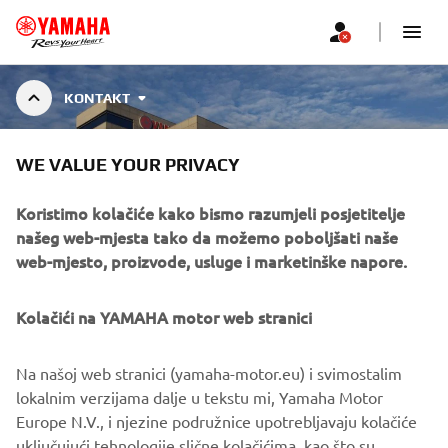
KONTAKT
WE VALUE YOUR PRIVACY
KONTAKT
Koristimo kolačiće kako bismo razumjeli posjetitelje
našeg web-mjesta tako da možemo poboljšati naše
web-mjesto, proizvode, usluge i marketinške napore.
Za općenite upite u vezi B2B tržišta ili PRO vozila i
Kolačići na YAMAHA motor web stranici
opreme koje službeno distribuira Yamaha Motor Europe
N.V., molimo pošaljite e-mail na adresu:
info@yamaha-
Na našoj web stranici (yamaha-motor.eu) i svimostalim
motor.hr
lokalnim verzijama dalje u tekstu mi, Yamaha Motor
Europe N.V., i njezine podružnice upotrebljavaju kolačiće
uključujući tehnologije slične kolačićima, kao što su