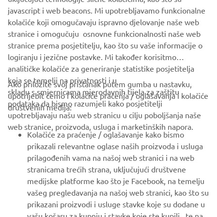
javascript i web beacons. Mi upotrebljavamo funkcionalne
kolačiće koji omogučavaju ispravno djelovanje naše web
stranice i omogučuju osnovne funkcionalnosti naše web
CORPORATE
stranice prema posjetitelju, kao što su vaše informacije o
logiranju i jezične postavke. Mi također korisitmo
FOR BUSINESS
analitičke kolačiće za generiranje statistike posjetitelja
koja se temelji na privatnosti i u
Ako priložite svoj pristanak putem gumba u nastavku,
MORE YAMAHA
skladu s smjernicama mjerodavnih tijela za zaštitu
upotrijebit ćemo i kolačiće praćenja / oglašavanja i kolačiće
podataka da bismo razumjeli kako posjetitelji
društvenih medija:
upotrebljavaju našu web stranicu u cilju poboljšanja naše
SUPPORT
web stranice, proizvoda, usluga i marketinških napora.
Kolačiće za praćenje / oglašavanje kako bismo
prikazali relevantne oglase naših proizvoda i usluga
BILTEN
prilagođenih vama na našoj web stranici i na web
stranicama trećih strana, uključujući društvene
Budite prvi koji će saznati o najnovijim ponudama, posebnim
medijske platforme kao što je Facebook, na temelju
događajima, novim izdanjima i još mnogo toga
vašeg pregledavanja na našoj web stranici, kao što su
prikazani proizvodi i usluge stavke koje su dodane u
vašu košaru za kupnju i stavke koje ste kupili, te na