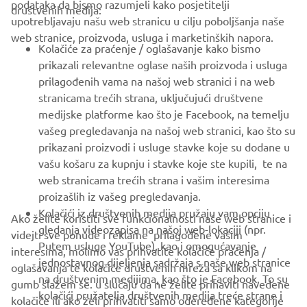
podataka da bismo razumjeli kako posjetitelji
društvenih medija:
upotrebljavaju našu web stranicu u cilju poboljšanja naše
web stranice, proizvoda, usluga i marketinških napora.
FOR BUSINESS
Kolačiće za praćenje / oglašavanje kako bismo
prikazali relevantne oglase naših proizvoda i usluga
MORE YAMAHA
prilagođenih vama na našoj web stranici i na web
stranicama trećih strana, uključujući društvene
medijske platforme kao što je Facebook, na temelju
SUPPORT
vašeg pregledavanja na našoj web stranici, kao što su
prikazani proizvodi i usluge stavke koje su dodane u
vašu košaru za kupnju i stavke koje ste kupili, te na
BILTEN
web stranicama trećih strana i vašim interesima
Budite prvi koji će saznati o najnovijim ponudama, posebnim
proizašlih iz vašeg pregledavanja.
događajima, novim izdanjima i još mnogo toga
Kolačići iz društvenih medija pružaju vam opciju
Ako želite koristiti sve funkcionalnosti naše web stranice i
gledanja videozapisa na našoj web-lokaciji (npr.
videjti sve ponude i reklame prilagođene vašim
Putem usluge YouTube), kao i omogućavanje
interesima, molimo vas prihvatite kolačiće praćenja /
jednostavnog dijeljenja sadržaja s naše web stranice
oglašavanja te kolačiće društvenih mreža sa klikom na
PRETPLATITE SE
na društvenim medijima, kao što je Facebook. To su
gumb slažem se. u slučaju da ne želite prihaviti navedene
kolačići pružatelja društvenih medija treće strane i
kolačiće ili ako želi prihvatiti samo odeređene kategorije