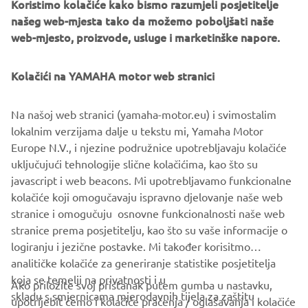
Koristimo kolačiće kako bismo razumjeli posjetitelje
Hand Guard (1WSF11D81000 for model year 2021 and
našeg web-mjesta tako da možemo poboljšati naše
newer,
web-mjesto, proizvode, usluge i marketinške napore.
1WSF11D00000 for model year 2020 and older)
Engine Protection Low (1WSF11D20000)
Kolačići na YAMAHA motor web stranici
Advantages:
Genuine Yamaha quality
Na našoj web stranici (yamaha-motor.eu) i svimostalim
No bike modifications required
lokalnim verzijama dalje u tekstu mi, Yamaha Motor
Quick and easy mounting
Europe N.V., i njezine podružnice upotrebljavaju kolačiće
Vital protection of key parts of the bike
uključujući tehnologije slične kolačićima, kao što su
Bike's visual identity is preserved
javascript i web beacons. Mi upotrebljavamo funkcionalne
Durable engineering and materials
kolačiće koji omogučavaju ispravno djelovanje naše web
Kit consists of four parts; spare parts can be ordered
stranice i omogučuju osnovne funkcionalnosti naše web
stranice prema posjetitelju, kao što su vaše informacije o
logiranju i jezične postavke. Mi također korisitmo
analitičke kolačiće za generiranje statistike posjetitelja
koja se temelji na privatnosti i u
Ako priložite svoj pristanak putem gumba u nastavku,
skladu s smjernicama mjerodavnih tijela za zaštitu
upotrijebit ćemo i kolačiće praćenja / oglašavanja i kolačiće
CORPORATE