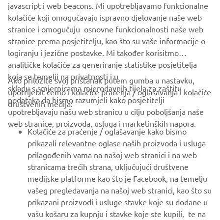
javascript i web beacons. Mi upotrebljavamo funkcionalne
FOR BUSINESS
kolačiće koji omogučavaju ispravno djelovanje naše web
stranice i omogučuju osnovne funkcionalnosti naše web
MORE YAMAHA
stranice prema posjetitelju, kao što su vaše informacije o
logiranju i jezične postavke. Mi također korisitmo
analitičke kolačiće za generiranje statistike posjetitelja
SUPPORT
koja se temelji na privatnosti i u
Ako priložite svoj pristanak putem gumba u nastavku,
skladu s smjernicama mjerodavnih tijela za zaštitu
upotrijebit ćemo i kolačiće praćenja / oglašavanja i kolačiće
podataka da bismo razumjeli kako posjetitelji
društvenih medija:
BILTEN
upotrebljavaju našu web stranicu u cilju poboljšanja naše
web stranice, proizvoda, usluga i marketinških napora.
Budite prvi koji će saznati o najnovijim ponudama, posebnim
Kolačiće za praćenje / oglašavanje kako bismo
događajima, novim izdanjima i još mnogo toga
prikazali relevantne oglase naših proizvoda i usluga
prilagođenih vama na našoj web stranici i na web
stranicama trećih strana, uključujući društvene
medijske platforme kao što je Facebook, na temelju
PRETPLATITE SE
vašeg pregledavanja na našoj web stranici, kao što su
prikazani proizvodi i usluge stavke koje su dodane u
Pročitajte našu Politiku privatnosti kako biste saznali kako
vašu košaru za kupnju i stavke koje ste kupili, te na
obrađujemo vaše osobne podatke:
Pravila o Zaštiti Privatnosti