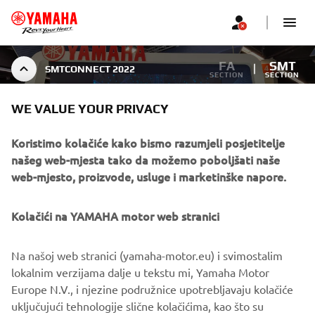
FA
SMT
SMTCONNECT 2022
SECTION
SECTION
WE VALUE YOUR PRIVACY
SMTCONNECT 2022
Koristimo kolačiće kako bismo razumjeli posjetitelje
našeg web-mjesta tako da možemo poboljšati naše
web-mjesto, proizvode, usluge i marketinške napore.
Kolačići na YAMAHA motor web stranici
1
/
12
Na našoj web stranici (yamaha-motor.eu) i svimostalim
lokalnim verzijama dalje u tekstu mi, Yamaha Motor
Europe N.V., i njezine podružnice upotrebljavaju kolačiće
CORPORATE
uključujući tehnologije slične kolačićima, kao što su