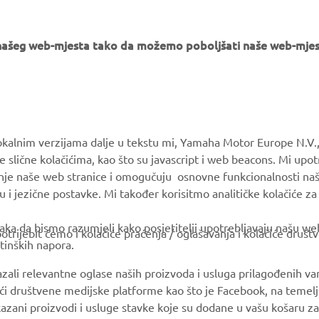
e našeg web-mjesta tako da možemo poboljšati naše web-mjes
MORE YAMAHA
SUPPORT
okalnim verzijama dalje u tekstu mi, Yamaha Motor Europe N.V.,
e slične kolačićima, kao što su javascript i web beacons. Mi upo
MyYamaha
Parts Catalogue
anje naše web stranice i omogučuju osnovne funkcionalnosti na
Yamaha Music
Book Maintenance
u i jezične postavke. Mi također korisitmo analitičke kolačiće z
Yamaha Racing
Dealer locator
ka da bismo razumjeli kako posjetitelji upotrebljavaju našu web 
trijebit ćemo i kolačiće praćenja / oglašavanja i kolačiće društ
Yamaha Motor Global
Management of Waste
tinških napora.
Batteries
Mobile Apps
azali relevantne oglase naših proizvoda i usluga prilagođenih v
jući društvene medijske platforme kao što je Facebook, na temel
kazani proizvodi i usluge stavke koje su dodane u vašu košaru za