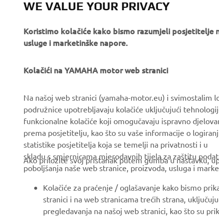
WE VALUE YOUR PRIVACY
OTKRIJTE VIŠE
Koristimo kolačiće kako bismo razumjeli posjetitelj
usluge i marketinške napore.
Kolačići na YAMAHA motor web stranici
CORPORATE
FOR BUSINESS
Na našoj web stranici (yamaha-motor.eu) i svimostalim l
podružnice upotrebljavaju kolačiće uključujući tehnologij
About us
eBike systems
funkcionalne kolačiće koji omogučavaju ispravno djelov
News
Authorities & Police
prema posjetitelju, kao što su vaše informacije o logiranj
statistike posjetitelja koja se temelji na privatnosti i u
Events
Golfcourses
skladu s smjernicama mjerodavnih tijela za zaštitu podata
Ako priložite svoj pristanak putem gumba u nastavku, upo
Press
First responders
poboljšanja naše web stranice, proizvoda, usluga i marke
Brochures
Driving schools
Kolačiće za praćenje / oglašavanje kako bismo prik
Working at Yamaha
Robotics
stranici i na web stranicama trećih strana, uključu
pregledavanja na našoj web stranici, kao što su pri
Become a Dealer
Partnerships