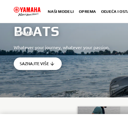
NAŠI MODELI
OPREMA
ODJEĆA I OST
BOATS
ČAMCI
Whatever your journey, whatever your passion.
SAZNAJTE VIŠE