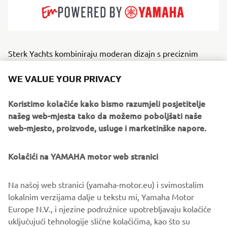
Sterk Yachts kombiniraju moderan dizajn s preciznim
inženjeringom. Čiste linije, čvrsta konstrukcija i sportski
supersportski trupovi osiguravaju iskustvo jednodnevne
WE VALUE YOUR PRIVACY
plovidbe koje se osjeća uravnoteženo, kontrolirano i
dinamično. Modeli Sterk Yachts dizajnirani su za kupače na
Koristimo kolačiće kako bismo razumjeli posjetitelje
suncu, obalna krstarenja i društvena putovanja.
našeg web-mjesta tako da možemo poboljšati naše
Karakteriziraju ih udobnost, svestranost te brze, stabilne i
web-mjesto, proizvode, usluge i marketinške napore.
učinkovite performanse. Svaki model predstavlja
funkcionalni europski dizajn uparen s tehnologijom trupa
Kolačići na YAMAHA motor web stranici
orijentiranom na performanse.
Na našoj web stranici (yamaha-motor.eu) i svimostalim
lokalnim verzijama dalje u tekstu mi, Yamaha Motor
Europe N.V., i njezine podružnice upotrebljavaju kolačiće
uključujući tehnologije slične kolačićima, kao što su
1
/
5