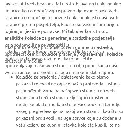
javascript i web beacons. Mi upotrebljavamo funkcionalne
kolačiće koji omogučavaju ispravno djelovanje naše web
SLUŽBENO WEB-MJESTO STERK
stranice i omogučuju osnovne funkcionalnosti naše web
stranice prema posjetitelju, kao što su vaše informacije o
logiranju i jezične postavke. Mi također korisitmo
analitičke kolačiće za generiranje statistike posjetitelja
koja se temelji na privatnosti i u
Ako priložite svoj pristanak putem gumba u nastavku,
skladu s smjernicama mjerodavnih tijela za zaštitu
upotrijebit ćemo i kolačiće praćenja / oglašavanja i kolačiće
CORPORATE
podataka da bismo razumjeli kako posjetitelji
društvenih medija:
upotrebljavaju našu web stranicu u cilju poboljšanja naše
web stranice, proizvoda, usluga i marketinških napora.
FOR BUSINESS
Kolačiće za praćenje / oglašavanje kako bismo
prikazali relevantne oglase naših proizvoda i usluga
MORE YAMAHA
prilagođenih vama na našoj web stranici i na web
stranicama trećih strana, uključujući društvene
medijske platforme kao što je Facebook, na temelju
SUPPORT
vašeg pregledavanja na našoj web stranici, kao što su
prikazani proizvodi i usluge stavke koje su dodane u
vašu košaru za kupnju i stavke koje ste kupili, te na
BILTEN