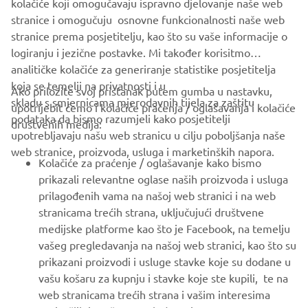
kolačiće koji omogučavaju ispravno djelovanje naše web
SLUŽBENO WEB-MJESTO YAMARIN
stranice i omogučuju osnovne funkcionalnosti naše web
stranice prema posjetitelju, kao što su vaše informacije o
logiranju i jezične postavke. Mi također korisitmo
analitičke kolačiće za generiranje statistike posjetitelja
koja se temelji na privatnosti i u
Ako priložite svoj pristanak putem gumba u nastavku,
skladu s smjernicama mjerodavnih tijela za zaštitu
upotrijebit ćemo i kolačiće praćenja / oglašavanja i kolačiće
CORPORATE
podataka da bismo razumjeli kako posjetitelji
društvenih medija:
upotrebljavaju našu web stranicu u cilju poboljšanja naše
web stranice, proizvoda, usluga i marketinških napora.
FOR BUSINESS
Kolačiće za praćenje / oglašavanje kako bismo
prikazali relevantne oglase naših proizvoda i usluga
MORE YAMAHA
prilagođenih vama na našoj web stranici i na web
stranicama trećih strana, uključujući društvene
medijske platforme kao što je Facebook, na temelju
SUPPORT
vašeg pregledavanja na našoj web stranici, kao što su
prikazani proizvodi i usluge stavke koje su dodane u
vašu košaru za kupnju i stavke koje ste kupili, te na
BILTEN
web stranicama trećih strana i vašim interesima