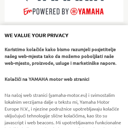
Yamarin se specijalizirao za sigurne, udobne brodove od
WE VALUE YOUR PRIVACY
stakloplastike oblikovane zahtjevnim nordijskim uvjetima.
Njihova filozofija usmjerena je na intuitivno upravljanje,
Koristimo kolačiće kako bismo razumjeli posjetitelje
pouzdanost i osjećaj bezbrižnosti plovidbe. Savršen za
našeg web-mjesta tako da možemo poboljšati naše
obitelji i rekreativne jedriličare, Yamarin proizvodi
web-mjesto, proizvode, usluge i marketinške napore.
visokokvalitetne motorne brodove sa skandinavskom
jednostavnošću, praktičnim dizajnom interijera i glatkim
Kolačići na YAMAHA motor web stranici
performansama za opuštene dane na vodi.
Na našoj web stranici (yamaha-motor.eu) i svimostalim
lokalnim verzijama dalje u tekstu mi, Yamaha Motor
Europe N.V., i njezine podružnice upotrebljavaju kolačiće
uključujući tehnologije slične kolačićima, kao što su
1
/
8
javascript i web beacons. Mi upotrebljavamo funkcionalne