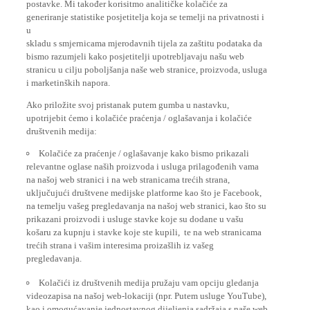
generiranje statistike posjetitelja koja se temelji na privatnosti i
u
skladu s smjernicama mjerodavnih tijela za zaštitu podataka da
bismo razumjeli kako posjetitelji upotrebljavaju našu web
stranicu u cilju poboljšanja naše web stranice, proizvoda, usluga
i marketinških napora.
Ako priložite svoj pristanak putem gumba u nastavku,
upotrijebit ćemo i kolačiće praćenja / oglašavanja i kolačiće
društvenih medija:
Kolačiće za praćenje / oglašavanje kako bismo prikazali
relevantne oglase naših proizvoda i usluga prilagođenih vama
na našoj web stranici i na web stranicama trećih strana,
uključujući društvene medijske platforme kao što je Facebook,
na temelju vašeg pregledavanja na našoj web stranici, kao što su
prikazani proizvodi i usluge stavke koje su dodane u vašu
košaru za kupnju i stavke koje ste kupili, te na web stranicama
trećih strana i vašim interesima proizašlih iz vašeg
pregledavanja.
Kolačići iz društvenih medija pružaju vam opciju gledanja
videozapisa na našoj web-lokaciji (npr. Putem usluge YouTube),
kao i omogućavanje jednostavnog dijeljenja sadržaja s naše web