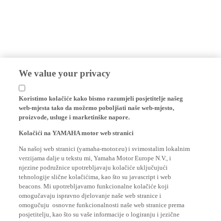
We value your privacy
Koristimo kolačiće kako bismo razumjeli posjetitelje našeg
web-mjesta tako da možemo poboljšati naše web-mjesto,
proizvode, usluge i marketinške napore.
Kolačići na YAMAHA motor web stranici
Na našoj web stranici (yamaha-motor.eu) i svimostalim lokalnim
verzijama dalje u tekstu mi, Yamaha Motor Europe N.V., i
njezine podružnice upotrebljavaju kolačiće uključujući
tehnologije slične kolačićima, kao što su javascript i web
beacons. Mi upotrebljavamo funkcionalne kolačiće koji
omogučavaju ispravno djelovanje naše web stranice i
omogučuju osnovne funkcionalnosti naše web stranice prema
posjetitelju, kao što su vaše informacije o logiranju i jezične
postavke. Mi također korisitmo analitičke kolačiće za