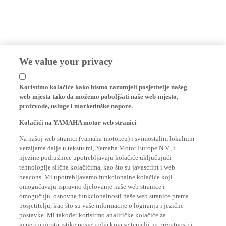
We value your privacy
Koristimo kolačiće kako bismo razumjeli posjetitelje našeg
web-mjesta tako da možemo poboljšati naše web-mjesto,
proizvode, usluge i marketinške napore.
Kolačići na YAMAHA motor web stranici
Na našoj web stranici (yamaha-motor.eu) i svimostalim lokalnim
verzijama dalje u tekstu mi, Yamaha Motor Europe N.V., i
njezine podružnice upotrebljavaju kolačiće uključujući
tehnologije slične kolačićima, kao što su javascript i web
beacons. Mi upotrebljavamo funkcionalne kolačiće koji
omogučavaju ispravno djelovanje naše web stranice i
omogučuju osnovne funkcionalnosti naše web stranice prema
posjetitelju, kao što su vaše informacije o logiranju i jezične
postavke. Mi također korisitmo analitičke kolačiće za
generiranje statistike posjetitelja koja se temelji na privatnosti i