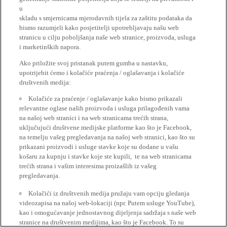
u
skladu s smjernicama mjerodavnih tijela za zaštitu podataka da
bismo razumjeli kako posjetitelji upotrebljavaju našu web
stranicu u cilju poboljšanja naše web stranice, proizvoda, usluga
i marketinških napora.
Ako priložite svoj pristanak putem gumba u nastavku,
upotrijebit ćemo i kolačiće praćenja / oglašavanja i kolačiće
društvenih medija:
Kolačiće za praćenje / oglašavanje kako bismo prikazali
relevantne oglase naših proizvoda i usluga prilagođenih vama
na našoj web stranici i na web stranicama trećih strana,
uključujući društvene medijske platforme kao što je Facebook,
na temelju vašeg pregledavanja na našoj web stranici, kao što su
prikazani proizvodi i usluge stavke koje su dodane u vašu
košaru za kupnju i stavke koje ste kupili, te na web stranicama
trećih strana i vašim interesima proizašlih iz vašeg
pregledavanja.
Kolačići iz društvenih medija pružaju vam opciju gledanja
videozapisa na našoj web-lokaciji (npr. Putem usluge YouTube),
kao i omogućavanje jednostavnog dijeljenja sadržaja s naše web
stranice na društvenim medijima, kao što je Facebook. To su