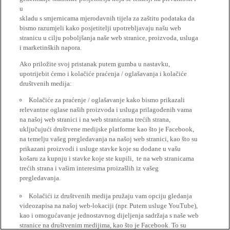
u
skladu s smjernicama mjerodavnih tijela za zaštitu podataka da
bismo razumjeli kako posjetitelji upotrebljavaju našu web
stranicu u cilju poboljšanja naše web stranice, proizvoda, usluga
i marketinških napora.
Ako priložite svoj pristanak putem gumba u nastavku,
upotrijebit ćemo i kolačiće praćenja / oglašavanja i kolačiće
društvenih medija:
Kolačiće za praćenje / oglašavanje kako bismo prikazali
relevantne oglase naših proizvoda i usluga prilagođenih vama
na našoj web stranici i na web stranicama trećih strana,
uključujući društvene medijske platforme kao što je Facebook,
na temelju vašeg pregledavanja na našoj web stranici, kao što su
prikazani proizvodi i usluge stavke koje su dodane u vašu
košaru za kupnju i stavke koje ste kupili, te na web stranicama
trećih strana i vašim interesima proizašlih iz vašeg
pregledavanja.
Kolačići iz društvenih medija pružaju vam opciju gledanja
videozapisa na našoj web-lokaciji (npr. Putem usluge YouTube),
kao i omogućavanje jednostavnog dijeljenja sadržaja s naše web
stranice na društvenim medijima, kao što je Facebook. To su