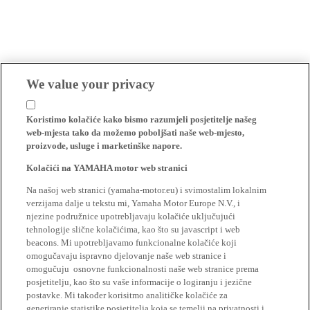
We value your privacy
Koristimo kolačiće kako bismo razumjeli posjetitelje našeg
web-mjesta tako da možemo poboljšati naše web-mjesto,
proizvode, usluge i marketinške napore.
Kolačići na YAMAHA motor web stranici
Na našoj web stranici (yamaha-motor.eu) i svimostalim lokalnim
verzijama dalje u tekstu mi, Yamaha Motor Europe N.V., i
njezine podružnice upotrebljavaju kolačiće uključujući
tehnologije slične kolačićima, kao što su javascript i web
beacons. Mi upotrebljavamo funkcionalne kolačiće koji
omogučavaju ispravno djelovanje naše web stranice i
omogučuju osnovne funkcionalnosti naše web stranice prema
posjetitelju, kao što su vaše informacije o logiranju i jezične
postavke. Mi također korisitmo analitičke kolačiće za
generiranje statistike posjetitelja koja se temelji na privatnosti i