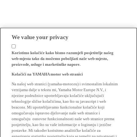
We value your privacy
Koristimo kolačiće kako bismo razumjeli posjetitelje našeg
web-mjesta tako da možemo poboljšati naše web-mjesto,
proizvode, usluge i marketinške napore.
Kolačići na YAMAHA motor web stranici
Na našoj web stranici (yamaha-motor.eu) i svimostalim lokalnim
verzijama dalje u tekstu mi, Yamaha Motor Europe N.V., i
njezine podružnice upotrebljavaju kolačiće uključujući
tehnologije slične kolačićima, kao što su javascript i web
beacons. Mi upotrebljavamo funkcionalne kolačiće koji
omogučavaju ispravno djelovanje naše web stranice i
omogučuju osnovne funkcionalnosti naše web stranice prema
posjetitelju, kao što su vaše informacije o logiranju i jezične
postavke. Mi također korisitmo analitičke kolačiće za
generiranje statistike posjetitelja koja se temelji na privatnosti i