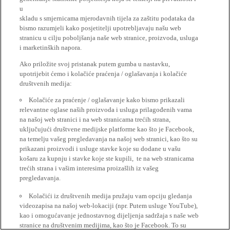
u
skladu s smjernicama mjerodavnih tijela za zaštitu podataka da
bismo razumjeli kako posjetitelji upotrebljavaju našu web
stranicu u cilju poboljšanja naše web stranice, proizvoda, usluga
i marketinških napora.
Ako priložite svoj pristanak putem gumba u nastavku,
upotrijebit ćemo i kolačiće praćenja / oglašavanja i kolačiće
društvenih medija:
Kolačiće za praćenje / oglašavanje kako bismo prikazali
relevantne oglase naših proizvoda i usluga prilagođenih vama
na našoj web stranici i na web stranicama trećih strana,
uključujući društvene medijske platforme kao što je Facebook,
na temelju vašeg pregledavanja na našoj web stranici, kao što su
prikazani proizvodi i usluge stavke koje su dodane u vašu
košaru za kupnju i stavke koje ste kupili, te na web stranicama
trećih strana i vašim interesima proizašlih iz vašeg
pregledavanja.
Kolačići iz društvenih medija pružaju vam opciju gledanja
videozapisa na našoj web-lokaciji (npr. Putem usluge YouTube),
kao i omogućavanje jednostavnog dijeljenja sadržaja s naše web
stranice na društvenim medijima, kao što je Facebook. To su