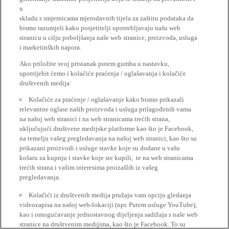
u
skladu s smjernicama mjerodavnih tijela za zaštitu podataka da
bismo razumjeli kako posjetitelji upotrebljavaju našu web
stranicu u cilju poboljšanja naše web stranice, proizvoda, usluga
i marketinških napora.
Ako priložite svoj pristanak putem gumba u nastavku,
upotrijebit ćemo i kolačiće praćenja / oglašavanja i kolačiće
društvenih medija:
Kolačiće za praćenje / oglašavanje kako bismo prikazali
relevantne oglase naših proizvoda i usluga prilagođenih vama
na našoj web stranici i na web stranicama trećih strana,
uključujući društvene medijske platforme kao što je Facebook,
na temelju vašeg pregledavanja na našoj web stranici, kao što su
prikazani proizvodi i usluge stavke koje su dodane u vašu
košaru za kupnju i stavke koje ste kupili, te na web stranicama
trećih strana i vašim interesima proizašlih iz vašeg
pregledavanja.
Kolačići iz društvenih medija pružaju vam opciju gledanja
videozapisa na našoj web-lokaciji (npr. Putem usluge YouTube),
kao i omogućavanje jednostavnog dijeljenja sadržaja s naše web
stranice na društvenim medijima, kao što je Facebook. To su