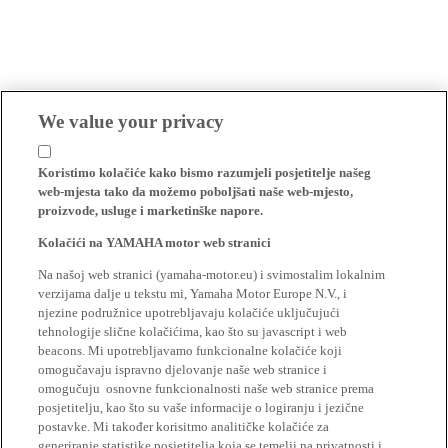
We value your privacy
Koristimo kolačiće kako bismo razumjeli posjetitelje našeg
web-mjesta tako da možemo poboljšati naše web-mjesto,
proizvode, usluge i marketinške napore.
Kolačići na YAMAHA motor web stranici
Na našoj web stranici (yamaha-motor.eu) i svimostalim lokalnim
verzijama dalje u tekstu mi, Yamaha Motor Europe N.V., i
njezine podružnice upotrebljavaju kolačiće uključujući
tehnologije slične kolačićima, kao što su javascript i web
beacons. Mi upotrebljavamo funkcionalne kolačiće koji
omogučavaju ispravno djelovanje naše web stranice i
omogučuju osnovne funkcionalnosti naše web stranice prema
posjetitelju, kao što su vaše informacije o logiranju i jezične
postavke. Mi također korisitmo analitičke kolačiće za
generiranje statistike posjetitelja koja se temelji na privatnosti i