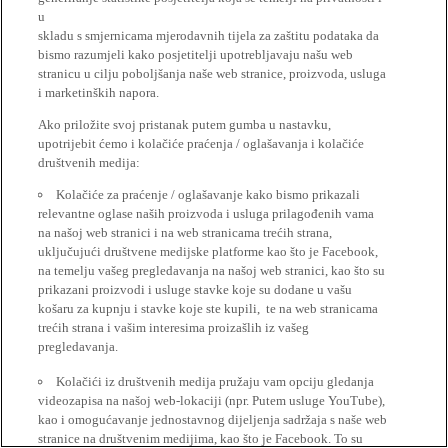
u
skladu s smjernicama mjerodavnih tijela za zaštitu podataka da
bismo razumjeli kako posjetitelji upotrebljavaju našu web
stranicu u cilju poboljšanja naše web stranice, proizvoda, usluga
i marketinških napora.
Ako priložite svoj pristanak putem gumba u nastavku,
upotrijebit ćemo i kolačiće praćenja / oglašavanja i kolačiće
društvenih medija:
Kolačiće za praćenje / oglašavanje kako bismo prikazali
relevantne oglase naših proizvoda i usluga prilagođenih vama
na našoj web stranici i na web stranicama trećih strana,
uključujući društvene medijske platforme kao što je Facebook,
na temelju vašeg pregledavanja na našoj web stranici, kao što su
prikazani proizvodi i usluge stavke koje su dodane u vašu
košaru za kupnju i stavke koje ste kupili, te na web stranicama
trećih strana i vašim interesima proizašlih iz vašeg
pregledavanja.
Kolačići iz društvenih medija pružaju vam opciju gledanja
videozapisa na našoj web-lokaciji (npr. Putem usluge YouTube),
kao i omogućavanje jednostavnog dijeljenja sadržaja s naše web
stranice na društvenim medijima, kao što je Facebook. To su