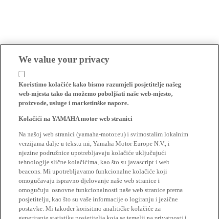
We value your privacy
Koristimo kolačiće kako bismo razumjeli posjetitelje našeg
web-mjesta tako da možemo poboljšati naše web-mjesto,
proizvode, usluge i marketinške napore.
Kolačići na YAMAHA motor web stranici
Na našoj web stranici (yamaha-motor.eu) i svimostalim lokalnim
verzijama dalje u tekstu mi, Yamaha Motor Europe N.V., i
njezine podružnice upotrebljavaju kolačiće uključujući
tehnologije slične kolačićima, kao što su javascript i web
beacons. Mi upotrebljavamo funkcionalne kolačiće koji
omogučavaju ispravno djelovanje naše web stranice i
omogučuju osnovne funkcionalnosti naše web stranice prema
posjetitelju, kao što su vaše informacije o logiranju i jezične
postavke. Mi također korisitmo analitičke kolačiće za
generiranje statistike posjetitelja koja se temelji na privatnosti i