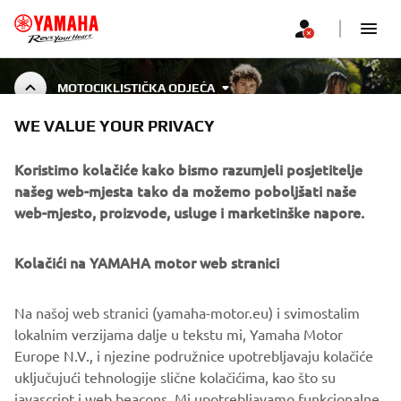
MOTOCIKLISTIČKA ODJEĆA
WE VALUE YOUR PRIVACY
RIDING GEAR
Koristimo kolačiće kako bismo razumjeli posjetitelje
našeg web-mjesta tako da možemo poboljšati naše
web-mjesto, proizvode, usluge i marketinške napore.
CORPORATE
Kolačići na YAMAHA motor web stranici
FOR BUSINESS
Na našoj web stranici (yamaha-motor.eu) i svimostalim
lokalnim verzijama dalje u tekstu mi, Yamaha Motor
MORE YAMAHA
Europe N.V., i njezine podružnice upotrebljavaju kolačiće
uključujući tehnologije slične kolačićima, kao što su
javascript i web beacons. Mi upotrebljavamo funkcionalne