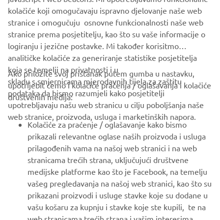
SUPPORT
kolačiće koji omogučavaju ispravno djelovanje naše web
stranice i omogučuju osnovne funkcionalnosti naše web
stranice prema posjetitelju, kao što su vaše informacije o
BILTEN
logiranju i jezične postavke. Mi također korisitmo
Budite prvi koji će saznati o najnovijim ponudama, posebnim
analitičke kolačiće za generiranje statistike posjetitelja
događajima, novim izdanjima i još mnogo toga
koja se temelji na privatnosti i u
Ako priložite svoj pristanak putem gumba u nastavku,
skladu s smjernicama mjerodavnih tijela za zaštitu
upotrijebit ćemo i kolačiće praćenja / oglašavanja i kolačiće
podataka da bismo razumjeli kako posjetitelji
društvenih medija:
upotrebljavaju našu web stranicu u cilju poboljšanja naše
PRETPLATITE SE
web stranice, proizvoda, usluga i marketinških napora.
Kolačiće za praćenje / oglašavanje kako bismo
prikazali relevantne oglase naših proizvoda i usluga
Pročitajte našu Politiku privatnosti kako biste saznali kako
prilagođenih vama na našoj web stranici i na web
obrađujemo vaše osobne podatke:
Pravila o Zaštiti Privatnosti
stranicama trećih strana, uključujući društvene
medijske platforme kao što je Facebook, na temelju
Croatia (Croatian)
vašeg pregledavanja na našoj web stranici, kao što su
prikazani proizvodi i usluge stavke koje su dodane u
vašu košaru za kupnju i stavke koje ste kupili, te na
web stranicama trećih strana i vašim interesima