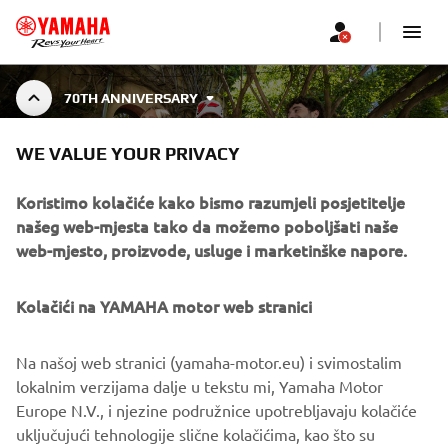
70TH ANNIVERSARY
70TH ANNIVERSARY
WE VALUE YOUR PRIVACY
COLLECTION
Koristimo kolačiće kako bismo razumjeli posjetitelje
našeg web-mjesta tako da možemo poboljšati naše
web-mjesto, proizvode, usluge i marketinške napore.
Celebrate 70 years of Yamaha Motor with the 70th
Anniversary Collection — a tribute to decades of
Prikaži više
innovation, speed, and racing spirit. A specia
...
Kolačići na YAMAHA motor web stranici
Na našoj web stranici (yamaha-motor.eu) i svimostalim
lokalnim verzijama dalje u tekstu mi, Yamaha Motor
CORPORATE
Europe N.V., i njezine podružnice upotrebljavaju kolačiće
uključujući tehnologije slične kolačićima, kao što su