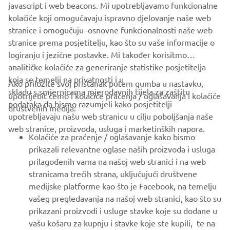
javascript i web beacons. Mi upotrebljavamo funkcionalne
FOR BUSINESS
kolačiće koji omogučavaju ispravno djelovanje naše web
stranice i omogučuju osnovne funkcionalnosti naše web
MORE YAMAHA
stranice prema posjetitelju, kao što su vaše informacije o
logiranju i jezične postavke. Mi također korisitmo
analitičke kolačiće za generiranje statistike posjetitelja
SUPPORT
koja se temelji na privatnosti i u
Ako priložite svoj pristanak putem gumba u nastavku,
skladu s smjernicama mjerodavnih tijela za zaštitu
upotrijebit ćemo i kolačiće praćenja / oglašavanja i kolačiće
podataka da bismo razumjeli kako posjetitelji
BILTEN
društvenih medija:
upotrebljavaju našu web stranicu u cilju poboljšanja naše
Budite prvi koji će saznati o najnovijim ponudama, posebnim
web stranice, proizvoda, usluga i marketinških napora.
događajima, novim izdanjima i još mnogo toga
Kolačiće za praćenje / oglašavanje kako bismo
prikazali relevantne oglase naših proizvoda i usluga
prilagođenih vama na našoj web stranici i na web
stranicama trećih strana, uključujući društvene
medijske platforme kao što je Facebook, na temelju
PRETPLATITE SE
vašeg pregledavanja na našoj web stranici, kao što su
prikazani proizvodi i usluge stavke koje su dodane u
Pročitajte našu Politiku privatnosti kako biste saznali kako
vašu košaru za kupnju i stavke koje ste kupili, te na
obrađujemo vaše osobne podatke:
Pravila o Zaštiti Privatnosti