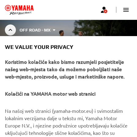
OFF ROAD - MX
WE VALUE YOUR PRIVACY
OFF ROAD - MX COLLECTION
Koristimo kolačiće kako bismo razumjeli posjetitelje
našeg web-mjesta tako da možemo poboljšati naše
web-mjesto, proizvode, usluge i marketinške napore.
Designed in collaboration with Alpinestars, this specialized
collection of offroad-MX clothing is designed for
Prikaži više
motocross and off-road riding. This collectio
...
Kolačići na YAMAHA motor web stranici
Na našoj web stranici (yamaha-motor.eu) i svimostalim
lokalnim verzijama dalje u tekstu mi, Yamaha Motor
CORPORATE
Europe N.V., i njezine podružnice upotrebljavaju kolačiće
uključujući tehnologije slične kolačićima, kao što su