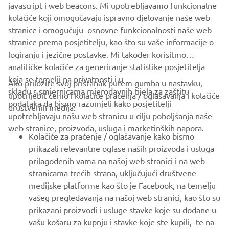
javascript i web beacons. Mi upotrebljavamo funkcionalne
FOR BUSINESS
kolačiće koji omogučavaju ispravno djelovanje naše web
stranice i omogučuju osnovne funkcionalnosti naše web
MORE YAMAHA
stranice prema posjetitelju, kao što su vaše informacije o
logiranju i jezične postavke. Mi također korisitmo
analitičke kolačiće za generiranje statistike posjetitelja
SUPPORT
koja se temelji na privatnosti i u
Ako priložite svoj pristanak putem gumba u nastavku,
skladu s smjernicama mjerodavnih tijela za zaštitu
upotrijebit ćemo i kolačiće praćenja / oglašavanja i kolačiće
podataka da bismo razumjeli kako posjetitelji
BILTEN
društvenih medija:
upotrebljavaju našu web stranicu u cilju poboljšanja naše
Budite prvi koji će saznati o najnovijim ponudama, posebnim
web stranice, proizvoda, usluga i marketinških napora.
događajima, novim izdanjima i još mnogo toga
Kolačiće za praćenje / oglašavanje kako bismo
prikazali relevantne oglase naših proizvoda i usluga
prilagođenih vama na našoj web stranici i na web
stranicama trećih strana, uključujući društvene
medijske platforme kao što je Facebook, na temelju
PRETPLATITE SE
vašeg pregledavanja na našoj web stranici, kao što su
prikazani proizvodi i usluge stavke koje su dodane u
Pročitajte našu Politiku privatnosti kako biste saznali kako
vašu košaru za kupnju i stavke koje ste kupili, te na
obrađujemo vaše osobne podatke:
Pravila o Zaštiti Privatnosti