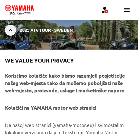
2025 ATV TOUR - SWEDEN
WE VALUE YOUR PRIVACY
2025 ATV TOUR - SWEDEN
|
4. LIPNJA 2025.
Koristimo kolačiće kako bismo razumjeli posjetitelje
2025 ATV TOUR - SWEDEN
našeg web-mjesta tako da možemo poboljšati naše
web-mjesto, proizvode, usluge i marketinške napore.
Elmia Wood, Jönköping, Sweden
Prikaži kartu
Kolačići na YAMAHA motor web stranici
Jun 04 – Jun 06, 2025 | 22:00
Na našoj web stranici (yamaha-motor.eu) i svimostalim
Welcome to Yamaha’s All-Terrain Tour for 2025. The ATV 
lokalnim verzijama dalje u tekstu mi, Yamaha Motor
Tour brings the four-wheel action to you, with a number 
Europe N.V., i njezine podružnice upotrebljavaju kolačiće