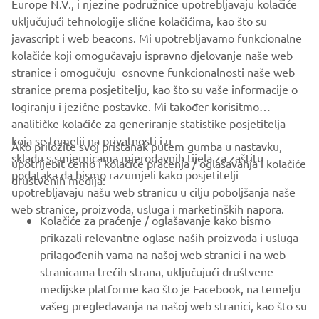
of locations, giving you the opportunity to put your off-
uključujući tehnologije slične kolačićima, kao što su
road skills to the test. With a wide selection of our 
javascript i web beacons. Mi upotrebljavamo funkcionalne
vehicles across the Utility, Leisure and Sport ranges, 
kolačiće koji omogučavaju ispravno djelovanje naše web
prepare to discover an exciting new world of adventure, 
stranice i omogučuju osnovne funkcionalnosti naše web
meet likeminded enthusiasts or our product specialists, 
stranice prema posjetitelju, kao što su vaše informacije o
on hand to answer all of your questions.
logiranju i jezične postavke. Mi također korisitmo
analitičke kolačiće za generiranje statistike posjetitelja
koja se temelji na privatnosti i u
Ako priložite svoj pristanak putem gumba u nastavku,
skladu s smjernicama mjerodavnih tijela za zaštitu
upotrijebit ćemo i kolačiće praćenja / oglašavanja i kolačiće
podataka da bismo razumjeli kako posjetitelji
društvenih medija:
upotrebljavaju našu web stranicu u cilju poboljšanja naše
CORPORATE
web stranice, proizvoda, usluga i marketinških napora.
Kolačiće za praćenje / oglašavanje kako bismo
prikazali relevantne oglase naših proizvoda i usluga
FOR BUSINESS
prilagođenih vama na našoj web stranici i na web
stranicama trećih strana, uključujući društvene
MORE YAMAHA
medijske platforme kao što je Facebook, na temelju
vašeg pregledavanja na našoj web stranici, kao što su
prikazani proizvodi i usluge stavke koje su dodane u
SUPPORT