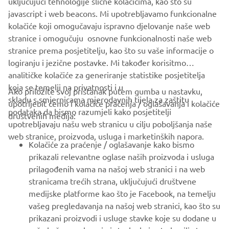
uključujući tehnologije slične kolačićima, kao što su
javascript i web beacons. Mi upotrebljavamo funkcionalne
kolačiće koji omogučavaju ispravno djelovanje naše web
stranice i omogučuju osnovne funkcionalnosti naše web
Flip to landscape
stranice prema posjetitelju, kao što su vaše informacije o
logiranju i jezične postavke. Mi također korisitmo
CORPORATE
analitičke kolačiće za generiranje statistike posjetitelja
koja se temelji na privatnosti i u
Ako priložite svoj pristanak putem gumba u nastavku,
FOR BUSINESS
skladu s smjernicama mjerodavnih tijela za zaštitu
upotrijebit ćemo i kolačiće praćenja / oglašavanja i kolačiće
podataka da bismo razumjeli kako posjetitelji
društvenih medija:
MORE YAMAHA
upotrebljavaju našu web stranicu u cilju poboljšanja naše
For optimal functionality, turn your phone to
web stranice, proizvoda, usluga i marketinških napora.
landscape mode
Kolačiće za praćenje / oglašavanje kako bismo
SUPPORT
prikazali relevantne oglase naših proizvoda i usluga
prilagođenih vama na našoj web stranici i na web
POTVRDI
stranicama trećih strana, uključujući društvene
BILTEN
medijske platforme kao što je Facebook, na temelju
vašeg pregledavanja na našoj web stranici, kao što su
Budite prvi koji će saznati o najnovijim ponudama, posebnim
prikazani proizvodi i usluge stavke koje su dodane u
događajima, novim izdanjima i još mnogo toga