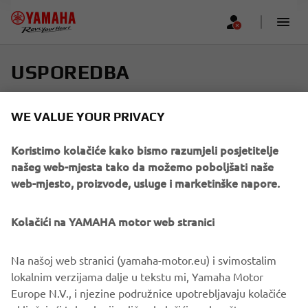
USPOREDBA
Odaberite do četiri modela i pronađite svoju savršenu
WE VALUE YOUR PRIVACY
vožnju
Koristimo kolačiće kako bismo razumjeli posjetitelje
Pomičite se vodoravno kako biste vidjeli više
našeg web-mjesta tako da možemo poboljšati naše
web-mjesto, proizvode, usluge i marketinške napore.
Kolačići na YAMAHA motor web stranici
Add new
Na našoj web stranici (yamaha-motor.eu) i svimostalim
lokalnim verzijama dalje u tekstu mi, Yamaha Motor
Europe N.V., i njezine podružnice upotrebljavaju kolačiće