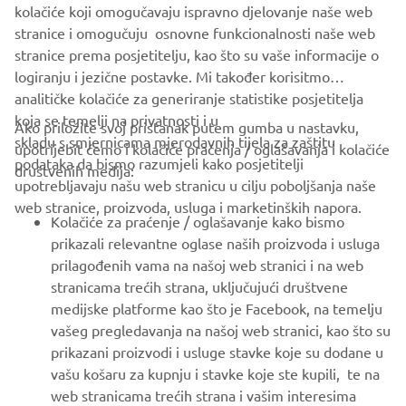
kolačiće koji omogučavaju ispravno djelovanje naše web
Budite prvi koji će saznati o najnovijim ponudama, posebnim
stranice i omogučuju osnovne funkcionalnosti naše web
događajima, novim izdanjima i još mnogo toga
stranice prema posjetitelju, kao što su vaše informacije o
logiranju i jezične postavke. Mi također korisitmo
analitičke kolačiće za generiranje statistike posjetitelja
koja se temelji na privatnosti i u
Ako priložite svoj pristanak putem gumba u nastavku,
PRETPLATITE SE
skladu s smjernicama mjerodavnih tijela za zaštitu
upotrijebit ćemo i kolačiće praćenja / oglašavanja i kolačiće
podataka da bismo razumjeli kako posjetitelji
društvenih medija:
upotrebljavaju našu web stranicu u cilju poboljšanja naše
Pročitajte našu Politiku privatnosti kako biste saznali kako
obrađujemo vaše osobne podatke:
Pravila o Zaštiti Privatnosti
web stranice, proizvoda, usluga i marketinških napora.
Kolačiće za praćenje / oglašavanje kako bismo
prikazali relevantne oglase naših proizvoda i usluga
Croatia (Croatian)
prilagođenih vama na našoj web stranici i na web
stranicama trećih strana, uključujući društvene
medijske platforme kao što je Facebook, na temelju
vašeg pregledavanja na našoj web stranici, kao što su
prikazani proizvodi i usluge stavke koje su dodane u
© Copyright - 2026 Yamaha Motor Europe N.V. - All Rights
vašu košaru za kupnju i stavke koje ste kupili, te na
Reserved
web stranicama trećih strana i vašim interesima