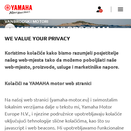
VANBRODSKI MOTORI
KOMERCIJALNI PROGRAM
COMMERCIAL
WE VALUE YOUR PRIVACY
Koristimo kolačiće kako bismo razumjeli posjetitelje
CORPORATE
našeg web-mjesta tako da možemo poboljšati naše
web-mjesto, proizvode, usluge i marketinške napore.
FOR BUSINESS
Kolačići na YAMAHA motor web stranici
MORE YAMAHA
Na našoj web stranici (yamaha-motor.eu) i svimostalim
SUPPORT
lokalnim verzijama dalje u tekstu mi, Yamaha Motor
Europe N.V., i njezine podružnice upotrebljavaju kolačiće
uključujući tehnologije slične kolačićima, kao što su
javascript i web beacons. Mi upotrebljavamo funkcionalne
BILTEN