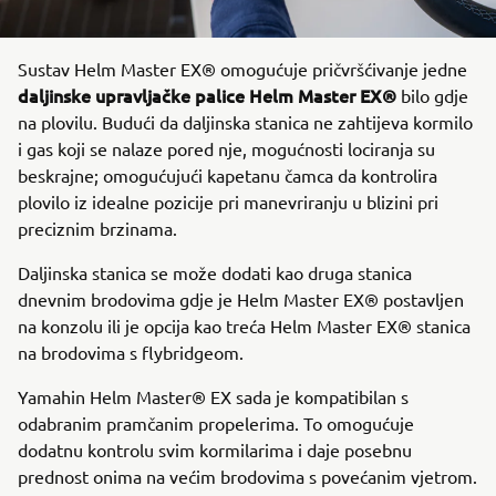
Sustav Helm Master EX® omogućuje pričvršćivanje jedne
daljinske upravljačke palice Helm Master EX®
bilo gdje
na plovilu. Budući da daljinska stanica ne zahtijeva kormilo
i gas koji se nalaze pored nje, mogućnosti lociranja su
beskrajne; omogućujući kapetanu čamca da kontrolira
plovilo iz idealne pozicije pri manevriranju u blizini pri
preciznim brzinama.
Daljinska stanica se može dodati kao druga stanica
dnevnim brodovima gdje je Helm Master EX® postavljen
na konzolu ili je opcija kao treća Helm Master EX® stanica
na brodovima s flybridgeom.
Yamahin Helm Master® EX sada je kompatibilan s
odabranim pramčanim propelerima. To omogućuje
dodatnu kontrolu svim kormilarima i daje posebnu
prednost onima na većim brodovima s povećanim vjetrom.