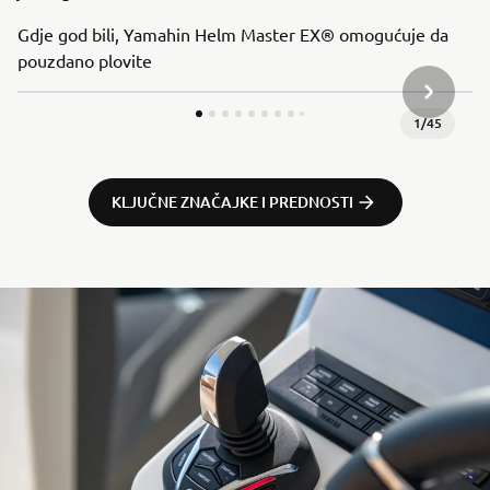
Gdje god bili, Yamahin Helm Master EX® omogućuje da
pouzdano plovite
SLJEDEĆ
1
/
45
KLJUČNE ZNAČAJKE I PREDNOSTI