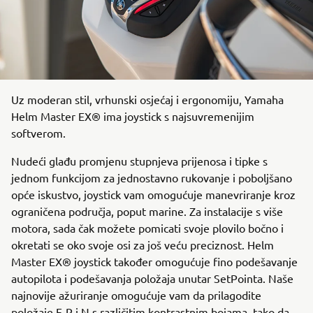
Uz moderan stil, vrhunski osjećaj i ergonomiju, Yamaha
Helm Master EX® ima joystick s najsuvremenijim
softverom.
Nudeći glađu promjenu stupnjeva prijenosa i tipke s
jednom funkcijom za jednostavno rukovanje i poboljšano
opće iskustvo, joystick vam omogućuje manevriranje kroz
ograničena područja, poput marine. Za instalacije s više
motora, sada čak možete pomicati svoje plovilo bočno i
okretati se oko svoje osi za još veću preciznost. Helm
Master EX® joystick također omogućuje fino podešavanje
autopilota i podešavanja položaja unutar SetPointa. Naše
najnovije ažuriranje omogućuje vam da prilagodite
položaje F-R i N s različitim kontrastnim bojama, tako da