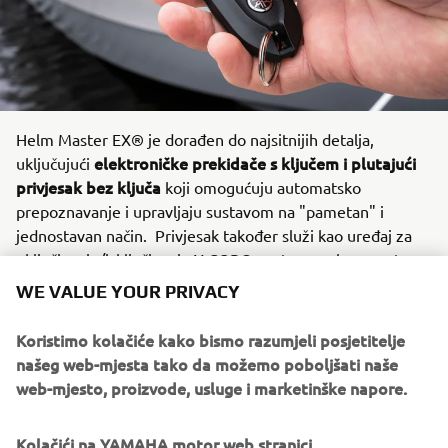
Helm Master EX® je dorađen do najsitnijih detalja,
elektroničke prekidače s ključem i plutajući
uključujući
privjesak bez ključa
koji omogućuju automatsko
prepoznavanje i upravljaju sustavom na "pametan" i
jednostavan način. Privjesak također služi kao uređaj za
uključivanje/isključivanje Y-COP® protuprovalnog sustava,
isključujući paljenje vanbrodskog motora. Ploče prekidača
WE VALUE YOUR PRIVACY
s pozadinskim osvjetljenjem nude uzak dizajn s tipkama
koji štedi prostor i moderan izgled. Ovi paneli štede
Koristimo kolačiće kako bismo razumjeli posjetitelje
kritičan prostor na ploči, što ostavlja više prostora za vašu
našeg web-mjesta tako da možemo poboljšati naše
opremu, dok elegantan dizajn panela savršeno pristaje
web-mjesto, proizvode, usluge i marketinške napore.
modernim dizajnom plovila.
Kolačići na YAMAHA motor web stranici