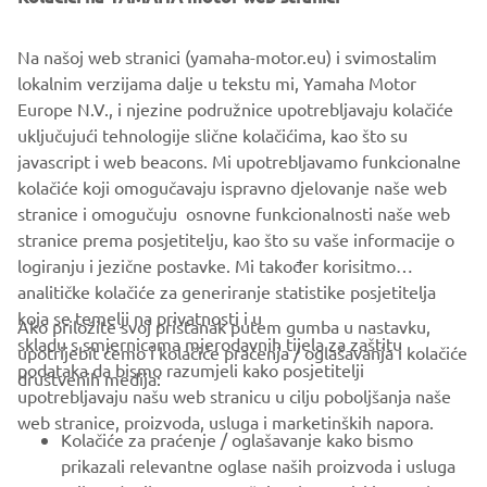
Važna napomena:
Na našoj web stranici (yamaha-motor.eu) i svimostalim
Za više informacija kao što su
lokalnim verzijama dalje u tekstu mi, Yamaha Motor
specifične cijene i kako konfigurirati Helm Master EX® za
Europe N.V., i njezine podružnice upotrebljavaju kolačiće
vaš vanbrodski motor i plovilo, obratite se svom lokalnom
uključujući tehnologije slične kolačićima, kao što su
zastupniku.
javascript i web beacons. Mi upotrebljavamo funkcionalne
kolačiće koji omogučavaju ispravno djelovanje naše web
*preko kompatibilnog CL5 displaya
stranice i omogučuju osnovne funkcionalnosti naše web
stranice prema posjetitelju, kao što su vaše informacije o
logiranju i jezične postavke. Mi također korisitmo
analitičke kolačiće za generiranje statistike posjetitelja
koja se temelji na privatnosti i u
Ako priložite svoj pristanak putem gumba u nastavku,
skladu s smjernicama mjerodavnih tijela za zaštitu
upotrijebit ćemo i kolačiće praćenja / oglašavanja i kolačiće
CORPORATE
podataka da bismo razumjeli kako posjetitelji
društvenih medija:
upotrebljavaju našu web stranicu u cilju poboljšanja naše
web stranice, proizvoda, usluga i marketinških napora.
FOR BUSINESS
Kolačiće za praćenje / oglašavanje kako bismo
prikazali relevantne oglase naših proizvoda i usluga
MORE YAMAHA