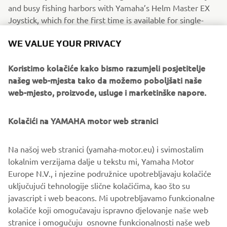
and busy fishing harbors with Yamaha’s Helm Master EX
Joystick, which for the first time is available for single-
engine configurations.
WE VALUE YOUR PRIVACY
No more lugging at the steering wheel and shifting front-
and-reverse: instead, let the new Helm Master EX system
Koristimo kolačiće kako bismo razumjeli posjetitelje
operate the engine movement itself while you gently
našeg web-mjesta tako da možemo poboljšati naše
guide the joystick.
web-mjesto, proizvode, usluge i marketinške napore.
Additionally, there’s no need to look around to see the
Kolačići na YAMAHA motor web stranici
position of your outboard upon releasing the joystick – it
will automatically move back to the central position.
Na našoj web stranici (yamaha-motor.eu) i svimostalim
The new software updates provide smoother and more
lokalnim verzijama dalje u tekstu mi, Yamaha Motor
precise shifting, ensuring your experience is comfortable,
Europe N.V., i njezine podružnice upotrebljavaju kolačiće
relaxing and enjoyable.
uključujući tehnologije slične kolačićima, kao što su
javascript i web beacons. Mi upotrebljavamo funkcionalne
kolačiće koji omogučavaju ispravno djelovanje naše web
stranice i omogučuju osnovne funkcionalnosti naše web