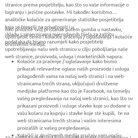
stranice prema posjetitelju, kao što su vaše informacije o
1
/
6
logiranju i jezične postavke. Mi također korisitmo
analitičke kolačiće za generiranje statistike posjetitelja
koja se temelji na privatnosti i u
Ako priložite svoj pristanak putem gumba u nastavku,
skladu s smjernicama mjerodavnih tijela za zaštitu
upotrijebit ćemo i kolačiće praćenja / oglašavanja i kolačiće
CORPORATE
podataka da bismo razumjeli kako posjetitelji
društvenih medija:
upotrebljavaju našu web stranicu u cilju poboljšanja naše
web stranice, proizvoda, usluga i marketinških napora.
FOR BUSINESS
Kolačiće za praćenje / oglašavanje kako bismo
prikazali relevantne oglase naših proizvoda i usluga
MORE YAMAHA
prilagođenih vama na našoj web stranici i na web
stranicama trećih strana, uključujući društvene
medijske platforme kao što je Facebook, na temelju
SUPPORT
vašeg pregledavanja na našoj web stranici, kao što su
prikazani proizvodi i usluge stavke koje su dodane u
vašu košaru za kupnju i stavke koje ste kupili, te na
BILTEN
web stranicama trećih strana i vašim interesima
Budite prvi koji će saznati o najnovijim ponudama, posebnim
proizašlih iz vašeg pregledavanja.
događajima, novim izdanjima i još mnogo toga
Kolačići iz društvenih medija pružaju vam opciju
Ako želite koristiti sve funkcionalnosti naše web stranice i