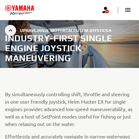
UPRAVLJANJE MOTOROM PUTEM JOYSTICKA
INDUSTRY-FIRST SINGLE
ENGINE JOYSTICK
MANEUVERING
By simultaneously controlling shift, throttle and steering
in one user friendly joystick, Helm Master EX for single
engines provides advanced low-speed maneuverability, as
well as a host of SetPoint modes useful for fishing or just
when relaxing out on the water.
Effortlessly and accurately navigate in narrow waterways