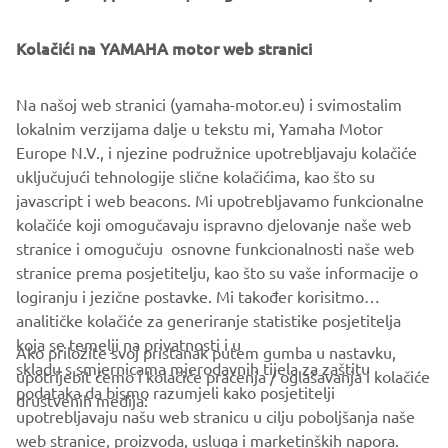
Privjesak za ključ 6X9
Kolačići na YAMAHA motor web stranici
Pluta kad se ispusti, zaključava se kad je potrebno. Ovaj
plutajući privjesak za ključeve uparuje se s prijemnikom
Na našoj web stranici (yamaha-motor.eu) i svimostalim
kako bi osigurao ECU vašeg vanbrodskog motora, tako da
lokalnim verzijama dalje u tekstu mi, Yamaha Motor
samo određena osoba može pokrenuti motor.
Europe N.V., i njezine podružnice upotrebljavaju kolačiće
uključujući tehnologije slične kolačićima, kao što su
javascript i web beacons. Mi upotrebljavamo funkcionalne
kolačiće koji omogučavaju ispravno djelovanje naše web
PRONAĐI NAJBLIŽEG TRGOVCA
stranice i omogučuju osnovne funkcionalnosti naše web
stranice prema posjetitelju, kao što su vaše informacije o
logiranju i jezične postavke. Mi također korisitmo
analitičke kolačiće za generiranje statistike posjetitelja
koja se temelji na privatnosti i u
Ako priložite svoj pristanak putem gumba u nastavku,
skladu s smjernicama mjerodavnih tijela za zaštitu
upotrijebit ćemo i kolačiće praćenja / oglašavanja i kolačiće
CORPORATE
podataka da bismo razumjeli kako posjetitelji
društvenih medija:
upotrebljavaju našu web stranicu u cilju poboljšanja naše
web stranice, proizvoda, usluga i marketinških napora.
FOR BUSINESS