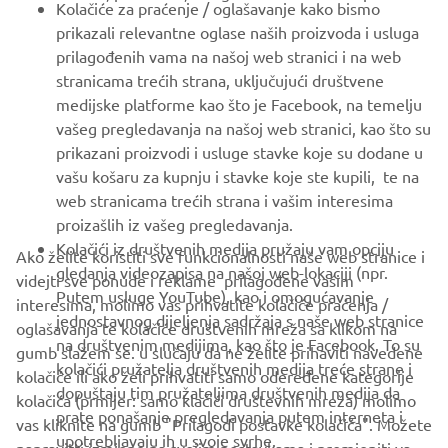
Kolačiće za praćenje / oglašavanje kako bismo
prikazali relevantne oglase naših proizvoda i usluga
MORE YAMAHA
prilagođenih vama na našoj web stranici i na web
stranicama trećih strana, uključujući društvene
medijske platforme kao što je Facebook, na temelju
SUPPORT
vašeg pregledavanja na našoj web stranici, kao što su
prikazani proizvodi i usluge stavke koje su dodane u
vašu košaru za kupnju i stavke koje ste kupili, te na
BILTEN
web stranicama trećih strana i vašim interesima
Budite prvi koji će saznati o najnovijim ponudama, posebnim
proizašlih iz vašeg pregledavanja.
događajima, novim izdanjima i još mnogo toga
Kolačići iz društvenih medija pružaju vam opciju
Ako želite koristiti sve funkcionalnosti naše web stranice i
gledanja videozapisa na našoj web-lokaciji (npr.
videjti sve ponude i reklame prilagođene vašim
Putem usluge YouTube), kao i omogućavanje
interesima, molimo vas prihvatite kolačiće praćenja /
jednostavnog dijeljenja sadržaja s naše web stranice
oglašavanja te kolačiće društvenih mreža sa klikom na
PRETPLATITE SE
na društvenim medijima, kao što je Facebook. To su
gumb slažem se. u slučaju da ne želite prihaviti navedene
kolačići pružatelja društvenih medija treće strane i
kolačiće ili ako želi prihvatiti samo odeređene kategorije
dopuštaju tim pružateljima društvenih medija da
Pročitajte našu Politiku privatnosti kako biste saznali kako
kolačića (prmijer: samo klačići društevnih mreža) molimo
prate ponašanje pregledavanja putem interneta i
obrađujemo vaše osobne podatke:
Pravila o Zaštiti Privatnosti
vas kliknite na gumb "Prilagodi postavke kolačića". Možete
upotrebljavaju ih u svoje svrhe.