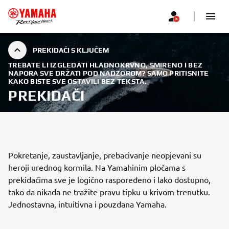
PREKIDAČI S KLJUČEM
TREBATE LI IZGLEDATI HLADNOKRVNO, SMIRENO I BEZ
NAPORA SVE DRŽATI POD NADZOROM? SAMO PRITISNITE
KAKO BISTE SVE OSTAVILI BEZ TEKSTA.
PREKIDAČI
Pokretanje, zaustavljanje, prebacivanje neopjevani su
heroji urednog kormila. Na Yamahinim pločama s
prekidačima sve je logično raspoređeno i lako dostupno,
tako da nikada ne tražite pravu tipku u krivom trenutku.
Jednostavna, intuitivna i pouzdana Yamaha.