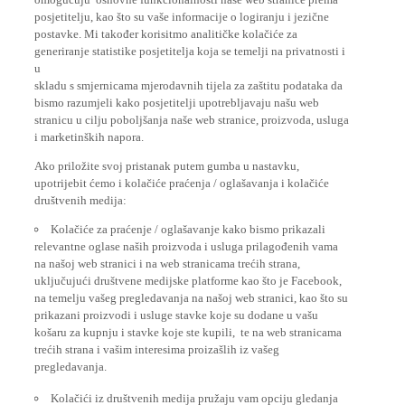
posjetitelju, kao što su vaše informacije o logiranju i jezične
postavke. Mi također korisitmo analitičke kolačiće za
generiranje statistike posjetitelja koja se temelji na privatnosti i
u
skladu s smjernicama mjerodavnih tijela za zaštitu podataka da
bismo razumjeli kako posjetitelji upotrebljavaju našu web
stranicu u cilju poboljšanja naše web stranice, proizvoda, usluga
i marketinških napora.
Ako priložite svoj pristanak putem gumba u nastavku,
upotrijebit ćemo i kolačiće praćenja / oglašavanja i kolačiće
društvenih medija:
Kolačiće za praćenje / oglašavanje kako bismo prikazali
relevantne oglase naših proizvoda i usluga prilagođenih vama
na našoj web stranici i na web stranicama trećih strana,
uključujući društvene medijske platforme kao što je Facebook,
na temelju vašeg pregledavanja na našoj web stranici, kao što su
prikazani proizvodi i usluge stavke koje su dodane u vašu
košaru za kupnju i stavke koje ste kupili, te na web stranicama
trećih strana i vašim interesima proizašlih iz vašeg
pregledavanja.
Kolačići iz društvenih medija pružaju vam opciju gledanja