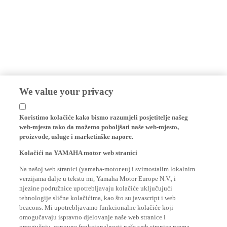
We value your privacy
Koristimo kolačiće kako bismo razumjeli posjetitelje našeg
web-mjesta tako da možemo poboljšati naše web-mjesto,
proizvode, usluge i marketinške napore.
Kolačići na YAMAHA motor web stranici
Na našoj web stranici (yamaha-motor.eu) i svimostalim lokalnim
verzijama dalje u tekstu mi, Yamaha Motor Europe N.V., i
njezine podružnice upotrebljavaju kolačiće uključujući
tehnologije slične kolačićima, kao što su javascript i web
beacons. Mi upotrebljavamo funkcionalne kolačiće koji
omogučavaju ispravno djelovanje naše web stranice i
omogučuju osnovne funkcionalnosti naše web stranice prema