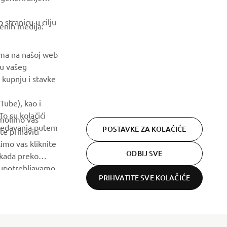
Budite prvi koji će saznati o najnovijim ponudama, posebnim
stranicu u cilju
događajima, novim izdanjima i još mnogo toga
venih medija:
PRETPLATITE SE
ama na našoj web
ju vašeg
 kupnju i stavke
Pročitajte našu Politiku privatnosti kako biste saznali kako
obrađujemo vaše osobne podatke:
Pravila o Zaštiti Privatnosti
Tube), kao i
o su kolačići
 molimo vas
gledavanja putem
POSTAVKE ZA KOLAČIĆE
te prihaviti
imo vas kliknite
ODBIJ SVE
 kada preko
h upotrebljavamo.
PRIHVATITE SVE KOLAČIĆE