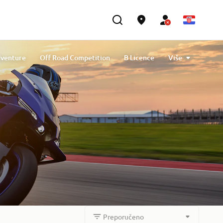
venture
Off Road Competition
B Licence
Više
Y-AMT: Yamaha Automated Manual Transmission
Preporučeno