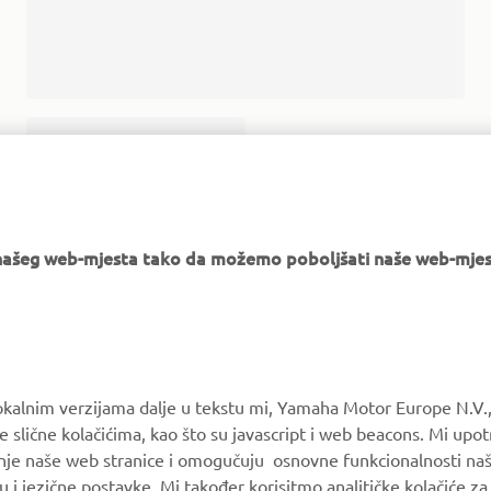
e našeg web-mjesta tako da možemo poboljšati naše web-mjes
okalnim verzijama dalje u tekstu mi, Yamaha Motor Europe N.V.,
e slične kolačićima, kao što su javascript i web beacons. Mi upo
anje naše web stranice i omogučuju osnovne funkcionalnosti na
MORE YAMAHA
SUPPORT
u i jezične postavke. Mi također korisitmo analitičke kolačiće z