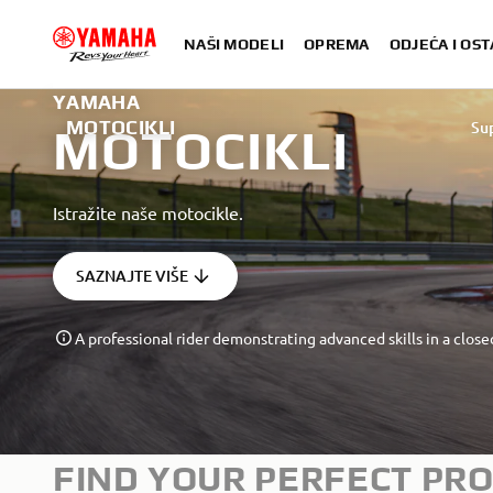
NAŠI MODELI
OPREMA
ODJEĆA I OST
YAMAHA
MOTOCIKLI
Su
MOTOCIKLI
Istražite naše motocikle.
SAZNAJTE VIŠE
A professional rider demonstrating advanced skills in a close
FIND YOUR PERFECT PR