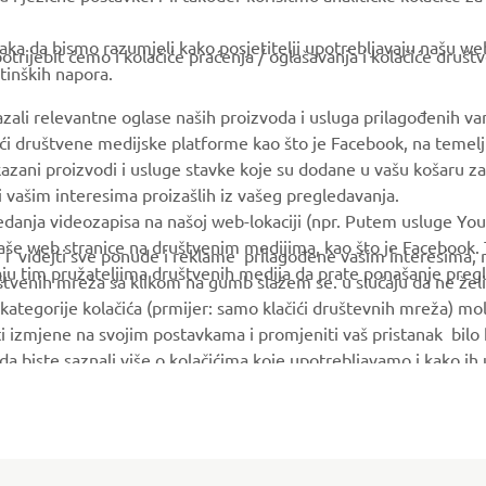
MyYamaha
Parts Catalogue
ka da bismo razumjeli kako posjetitelji upotrebljavaju našu web 
trijebit ćemo i kolačiće praćenja / oglašavanja i kolačiće društ
tinških napora.
Yamaha Music
Book Maintenance
Yamaha Racing
Dealer locator
azali relevantne oglase naših proizvoda i usluga prilagođenih v
jući društvene medijske platforme kao što je Facebook, na temel
Yamaha Motor Global
Management of Waste
kazani proizvodi i usluge stavke koje su dodane u vašu košaru za
Batteries
Mobile Apps
 i vašim interesima proizašlih iz vašeg pregledavanja.
edanja videozapisa na našoj web-lokaciji (npr. Putem usluge You
še web stranice na društvenim medijima, kao što je Facebook. T
ce i videjti sve ponude i reklame prilagođene vašim interesima,
taju tim pružateljima društvenih medija da prate ponašanje pre
uštvenih mreža sa klikom na gumb slažem se. u slučaju da ne želi
kategorije kolačića (prmijer: samo klačići društevnih mreža) mol
i izmjene na svojim postavkama i promjeniti vaš pristanak bilo
a da biste saznali više o kolačićima koje upotrebljavamo i kako i