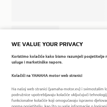
WE VALUE YOUR PRIVACY
;
Koristimo kolačiće kako bismo razumjeli posjetitelj
usluge i marketinške napore.
Kolačići na YAMAHA motor web stranici
Na našoj web stranici (yamaha-motor.eu) i svimostalim l
podružnice upotrebljavaju kolačiće uključujući tehnologij
funkcionalne kolačiće koji omogučavaju ispravno djelov
CORPORATE
FOR BUSINESS
prema posjetitelju, kao što su vaše informacije o logiranj