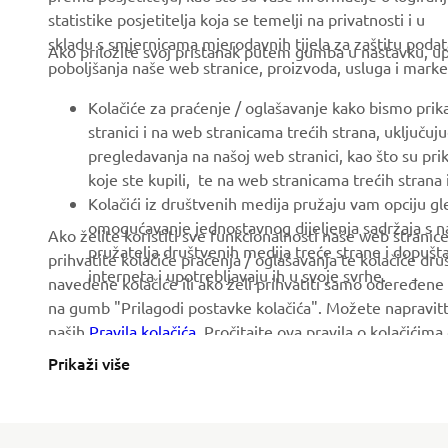
statistike posjetitelja koja se temelji na privatnosti i u
About us
eBike systems
skladu s smjernicama mjerodavnih tijela za zaštitu podata
Ako priložite svoj pristanak putem gumba u nastavku, upo
News
poboljšanja naše web stranice, proizvoda, usluga i marke
Authorities & Police
Events
Golfcourses
Kolačiće za praćenje / oglašavanje kako bismo prik
stranici i na web stranicama trećih strana, uključu
Press
First responders
pregledavanja na našoj web stranici, kao što su pri
Brochures
Driving schools
koje ste kupili, te na web stranicama trećih strana
Kolačići iz društvenih medija pružaju vam opciju gl
Working at Yamaha
Robotics
omogućavanje jednostavnog dijeljenja sadržaja s na
Ako želite koristiti sve funkcionalnosti naše web strani
Become a Dealer
Partnerships
pružatelja društvenih medija treće strane i dopuš
prihvatite kolačiće praćenja / oglašavanja te kolačiće dr
interneta i upotrebljavaju ih u svoje svrhe.
Human Rights Policy
navedene kolačiće ili ako želi prihvatiti samo odeređene 
Technical information for
na gumb "Prilagodi postavke kolačića". Možete napravitt
independent dealers
Sustainability Basic Policy
naših
Pravila kolačića
. Pročitajte ova pravila o kolačićim
Yamalube Safety Data
Whistleblower Channel
Prikaži više
Sheets