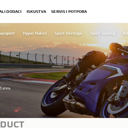
ALI DODACI
ISKUSTVA
SERVIS I POTPORA
persport
Hyper Naked
Sport Heritage
Sport Touring
Ad
Usporedite motocikle
Yard Built
d area.
ODUCT