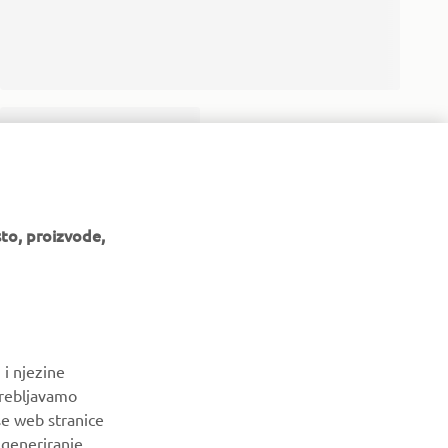
to, proizvode,
 i njezine
trebljavamo
še web stranice
BILTEN
a generiranje