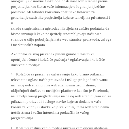
posjetitelju, kao što su vaše informacije o logiranju i jezične
postavke. Mi također korisitmo analitičke kolačiće za
generiranje statistike posjetitelja koja se temelji na privatnosti i
u
skladu s smjernicama mjerodavnih tijela za zaštitu podataka da
bismo razumjeli kako posjetitelji upotrebljavaju našu web
stranicu u cilju poboljšanja naše web stranice, proizvoda, usluga
i marketinških napora.
Ako priložite svoj pristanak putem gumba u nastavku,
upotrijebit ćemo i kolačiće praćenja / oglašavanja i kolačiće
društvenih medija:
Kolačiće za praćenje / oglašavanje kako bismo prikazali
relevantne oglase naših proizvoda i usluga prilagođenih vama
na našoj web stranici i na web stranicama trećih strana,
uključujući društvene medijske platforme kao što je Facebook,
na temelju vašeg pregledavanja na našoj web stranici, kao što su
prikazani proizvodi i usluge stavke koje su dodane u vašu
košaru za kupnju i stavke koje ste kupili, te na web stranicama
trećih strana i vašim interesima proizašlih iz vašeg
pregledavanja.
Kolačići iz društvenih medija pružaju vam opciju gledanja