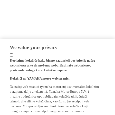
We value your privacy
Koristimo kolačiće kako bismo razumjeli posjetitelje našeg
web-mjesta tako da možemo poboljšati naše web-mjesto,
proizvode, usluge i marketinške napore.
Kolačići na YAMAHA motor web stranici
Na našoj web stranici (yamaha-motor.eu) i svimostalim lokalnim
verzijama dalje u tekstu mi, Yamaha Motor Europe N.V., i
njezine podružnice upotrebljavaju kolačiće uključujući
tehnologije slične kolačićima, kao što su javascript i web
beacons. Mi upotrebljavamo funkcionalne kolačiće koji
omogučavaju ispravno djelovanje naše web stranice i
omogučuju osnovne funkcionalnosti naše web stranice prema