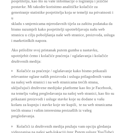
postavke. Mi također korisitmo analitičke kolačiće za
generiranje statistike posjetitelja koja se temelji na privatnosti i
u
skladu s smjernicama mjerodavnih tijela za zaštitu podataka da
bismo razumjeli kako posjetitelji upotrebljavaju našu web
stranicu u cilju poboljšanja naše web stranice, proizvoda, usluga
i marketinških napora.
Ako priložite svoj pristanak putem gumba u nastavku,
upotrijebit ćemo i kolačiće praćenja / oglašavanja i kolačiće
društvenih medija:
Kolačiće za praćenje / oglašavanje kako bismo prikazali
relevantne oglase naših proizvoda i usluga prilagođenih vama
na našoj web stranici i na web stranicama trećih strana,
uključujući društvene medijske platforme kao što je Facebook,
na temelju vašeg pregledavanja na našoj web stranici, kao što su
prikazani proizvodi i usluge stavke koje su dodane u vašu
košaru za kupnju i stavke koje ste kupili, te na web stranicama
trećih strana i vašim interesima proizašlih iz vašeg
pregledavanja.
Kolačići iz društvenih medija pružaju vam opciju gledanja
videozapisa na našoj web-lokaciji (npr. Putem usluge YouTube),