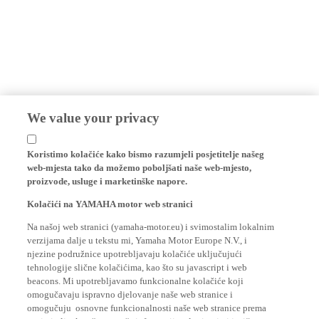
We value your privacy
Koristimo kolačiće kako bismo razumjeli posjetitelje našeg
web-mjesta tako da možemo poboljšati naše web-mjesto,
proizvode, usluge i marketinške napore.
Kolačići na YAMAHA motor web stranici
Na našoj web stranici (yamaha-motor.eu) i svimostalim lokalnim
verzijama dalje u tekstu mi, Yamaha Motor Europe N.V., i
njezine podružnice upotrebljavaju kolačiće uključujući
tehnologije slične kolačićima, kao što su javascript i web
beacons. Mi upotrebljavamo funkcionalne kolačiće koji
omogučavaju ispravno djelovanje naše web stranice i
omogučuju osnovne funkcionalnosti naše web stranice prema
posjetitelju, kao što su vaše informacije o logiranju i jezične