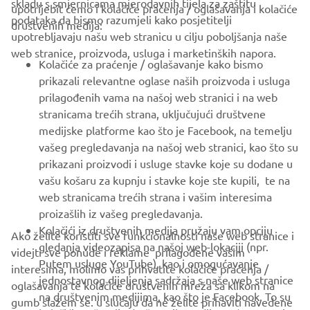
skladu s smjernicama mjerodavnih tijela za zaštitu
upotrijebit ćemo i kolačiće praćenja / oglašavanja i kolačiće
CORPORATE
podataka da bismo razumjeli kako posjetitelji
društvenih medija:
upotrebljavaju našu web stranicu u cilju poboljšanja naše
web stranice, proizvoda, usluga i marketinških napora.
FOR BUSINESS
Kolačiće za praćenje / oglašavanje kako bismo
prikazali relevantne oglase naših proizvoda i usluga
MORE YAMAHA
prilagođenih vama na našoj web stranici i na web
stranicama trećih strana, uključujući društvene
medijske platforme kao što je Facebook, na temelju
SUPPORT
vašeg pregledavanja na našoj web stranici, kao što su
prikazani proizvodi i usluge stavke koje su dodane u
vašu košaru za kupnju i stavke koje ste kupili, te na
BILTEN
web stranicama trećih strana i vašim interesima
Budite prvi koji će saznati o najnovijim ponudama, posebnim
proizašlih iz vašeg pregledavanja.
događajima, novim izdanjima i još mnogo toga
Kolačići iz društvenih medija pružaju vam opciju
Ako želite koristiti sve funkcionalnosti naše web stranice i
gledanja videozapisa na našoj web-lokaciji (npr.
videjti sve ponude i reklame prilagođene vašim
Putem usluge YouTube), kao i omogućavanje
interesima, molimo vas prihvatite kolačiće praćenja /
jednostavnog dijeljenja sadržaja s naše web stranice
oglašavanja te kolačiće društvenih mreža sa klikom na
PRETPLATITE SE
na društvenim medijima, kao što je Facebook. To su
gumb slažem se. u slučaju da ne želite prihaviti navedene