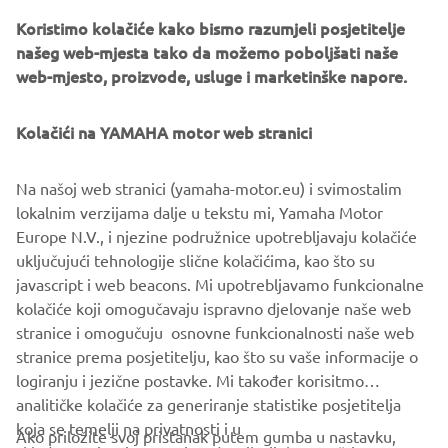
Koristimo kolačiće kako bismo razumjeli posjetitelje
A host of in-house Numbnut custom parts finish the bike,
našeg web-mjesta tako da možemo poboljšati naše
including foot pegs, clutch and brake levers, heel guards, a
web-mjesto, proizvode, usluge i marketinške napore.
custom alcantara seat by Eller Meyer and custom side and
seat covers.
Kolačići na YAMAHA motor web stranici
Na našoj web stranici (yamaha-motor.eu) i svimostalim
lokalnim verzijama dalje u tekstu mi, Yamaha Motor
A selection of the parts created by Numbnut Motorcycles
Europe N.V., i njezine podružnice upotrebljavaju kolačiće
are now available to order for XJR owners looking to
uključujući tehnologije slične kolačićima, kao što su
personalise their own machines, adding to the options for
javascript i web beacons. Mi upotrebljavamo funkcionalne
customisation on offer from the Wrenchmonkees and
kolačiće koji omogučavaju ispravno djelovanje naše web
itroCkS!bikes.
stranice i omogučuju osnovne funkcionalnosti naše web
stranice prema posjetitelju, kao što su vaše informacije o
logiranju i jezične postavke. Mi također korisitmo
analitičke kolačiće za generiranje statistike posjetitelja
koja se temelji na privatnosti i u
Ako priložite svoj pristanak putem gumba u nastavku,