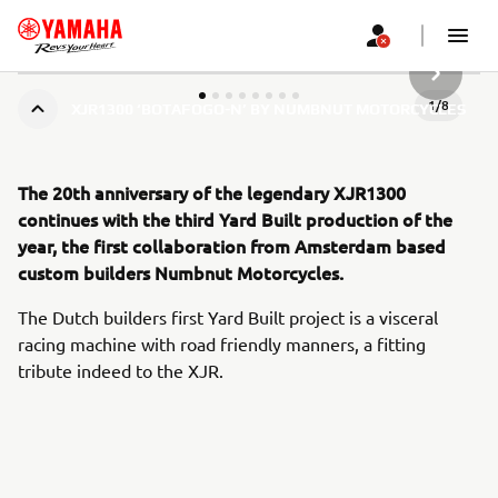
SLJEDEĆ
1
/
8
XJR1300 ‘BOTAFOGO-N’ BY NUMBNUT MOTORCYCLES
The 20th anniversary of the legendary XJR1300
continues with the third Yard Built production of the
year, the first collaboration from Amsterdam based
custom builders Numbnut Motorcycles.
The Dutch builders first Yard Built project is a visceral
racing machine with road friendly manners, a fitting
tribute indeed to the XJR.