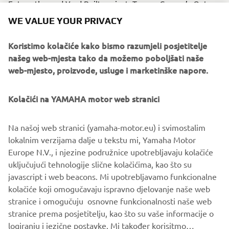
Future themed Yard Built project. Ton-up Garage’s Outrun
was a real head turner and won, in its category, the
WE VALUE YOUR PRIVACY
historic Punk’s Peak Race.
Koristimo kolačiće kako bismo razumjeli posjetitelje
našeg web-mjesta tako da možemo poboljšati naše
web-mjesto, proizvode, usluge i marketinške napore.
Kolačići na YAMAHA motor web stranici
Na našoj web stranici (yamaha-motor.eu) i svimostalim
lokalnim verzijama dalje u tekstu mi, Yamaha Motor
Europe N.V., i njezine podružnice upotrebljavaju kolačiće
uključujući tehnologije slične kolačićima, kao što su
javascript i web beacons. Mi upotrebljavamo funkcionalne
kolačiće koji omogučavaju ispravno djelovanje naše web
stranice i omogučuju osnovne funkcionalnosti naše web
stranice prema posjetitelju, kao što su vaše informacije o
logiranju i jezične postavke. Mi također korisitmo