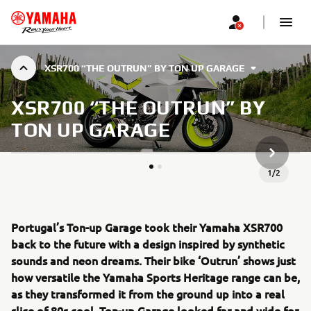
XSR700 “THE OUTRUN” BY TON UP GARAGE
XSR700 “THE OUTRUN” BY
TON UP GARAGE
SLJEDEĆ
1
/
2
Portugal’s Ton-up Garage took their Yamaha XSR700
back to the future with a design inspired by synthetic
sounds and neon dreams. Their bike ‘Outrun’ shows just
how versatile the Yamaha Sports Heritage range can be,
as they transformed it from the ground up into a real
slice of 80s cool. Ton-up Garage looked far and wide for