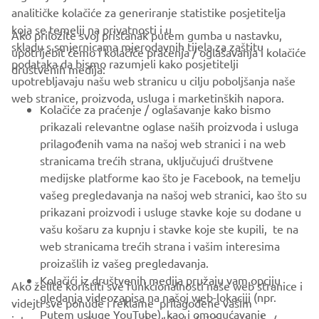
analitičke kolačiće za generiranje statistike posjetitelja
koja se temelji na privatnosti i u
Ako priložite svoj pristanak putem gumba u nastavku,
skladu s smjernicama mjerodavnih tijela za zaštitu
upotrijebit ćemo i kolačiće praćenja / oglašavanja i kolačiće
CORPORATE
podataka da bismo razumjeli kako posjetitelji
društvenih medija:
upotrebljavaju našu web stranicu u cilju poboljšanja naše
web stranice, proizvoda, usluga i marketinških napora.
FOR BUSINESS
Kolačiće za praćenje / oglašavanje kako bismo
prikazali relevantne oglase naših proizvoda i usluga
MORE YAMAHA
prilagođenih vama na našoj web stranici i na web
stranicama trećih strana, uključujući društvene
medijske platforme kao što je Facebook, na temelju
SUPPORT
vašeg pregledavanja na našoj web stranici, kao što su
prikazani proizvodi i usluge stavke koje su dodane u
vašu košaru za kupnju i stavke koje ste kupili, te na
BILTEN
web stranicama trećih strana i vašim interesima
Budite prvi koji će saznati o najnovijim ponudama, posebnim
proizašlih iz vašeg pregledavanja.
događajima, novim izdanjima i još mnogo toga
Kolačići iz društvenih medija pružaju vam opciju
Ako želite koristiti sve funkcionalnosti naše web stranice i
gledanja videozapisa na našoj web-lokaciji (npr.
videjti sve ponude i reklame prilagođene vašim
Putem usluge YouTube), kao i omogućavanje