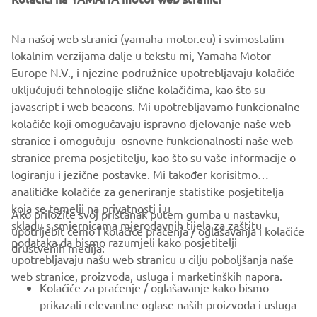
The build was completed at the end of 2015, the last of
the year to celebrate 30 years of the VMAX. To mark the
Na našoj web stranici (yamaha-motor.eu) i svimostalim
milestone a classic paint job was used to finish the bike.
lokalnim verzijama dalje u tekstu mi, Yamaha Motor
Taken from the 70s, the white, black and yellow colour
Europe N.V., i njezine podružnice upotrebljavaju kolačiće
scheme is pure icon, celebrating not just 30 years of the
uključujući tehnologije slične kolačićima, kao što su
VMAX, but also 60 years of Yamaha! The bike was
javascript i web beacons. Mi upotrebljavamo funkcionalne
airbrushed and then gloss varnished in house by the
kolačiće koji omogučavaju ispravno djelovanje naše web
builders.
stranice i omogučuju osnovne funkcionalnosti naše web
stranice prema posjetitelju, kao što su vaše informacije o
logiranju i jezične postavke. Mi također korisitmo
analitičke kolačiće za generiranje statistike posjetitelja
koja se temelji na privatnosti i u
Ako priložite svoj pristanak putem gumba u nastavku,
skladu s smjernicama mjerodavnih tijela za zaštitu
upotrijebit ćemo i kolačiće praćenja / oglašavanja i kolačiće
CORPORATE
podataka da bismo razumjeli kako posjetitelji
društvenih medija:
upotrebljavaju našu web stranicu u cilju poboljšanja naše
web stranice, proizvoda, usluga i marketinških napora.
FOR BUSINESS
Kolačiće za praćenje / oglašavanje kako bismo
prikazali relevantne oglase naših proizvoda i usluga