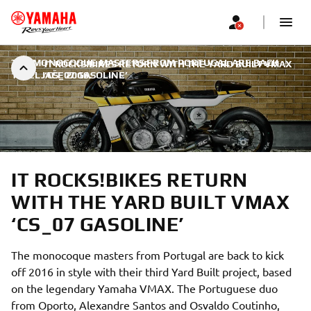
THE MONOCOQUE MASTERS FROM PORTUGAL ARE BACK
|
IT ROCKS!BIKES RETURN WITH THE YARD BUILT VMAX
1. VELJAČE 2016.
‘CS_07 GASOLINE’
IT ROCKS!BIKES RETURN
WITH THE YARD BUILT VMAX
‘CS_07 GASOLINE’
The monocoque masters from Portugal are back to kick
off 2016 in style with their third Yard Built project, based
on the legendary Yamaha VMAX. The Portuguese duo
from Oporto, Alexandre Santos and Osvaldo Coutinho,