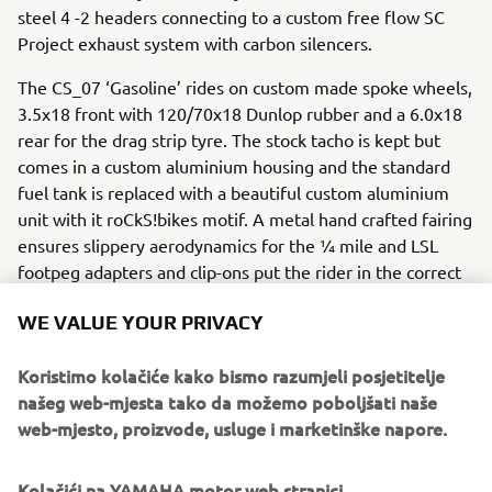
steel 4 -2 headers connecting to a custom free flow SC
Project exhaust system with carbon silencers.
The CS_07 ‘Gasoline’ rides on custom made spoke wheels,
3.5x18 front with 120/70x18 Dunlop rubber and a 6.0x18
rear for the drag strip tyre. The stock tacho is kept but
comes in a custom aluminium housing and the standard
fuel tank is replaced with a beautiful custom aluminium
unit with it roCkS!bikes motif. A metal hand crafted fairing
ensures slippery aerodynamics for the ¼ mile and LSL
footpeg adapters and clip-ons put the rider in the correct
position. A Rizoma fuel cap and K&N air filter add some
WE VALUE YOUR PRIVACY
extra bling and Brembo brake and clutch master cylinders
take it to the next level.
Koristimo kolačiće kako bismo razumjeli posjetitelje
A host of Motogadget parts including handlebar grips, an
našeg web-mjesta tako da možemo poboljšati naše
m-switch and m-blaze turn signals ensure the custom
web-mjesto, proizvode, usluge i marketinške napore.
work really stands out, and the handmade leather seat
with it roCkS!bikes logo sets the standard.
Kolačići na YAMAHA motor web stranici