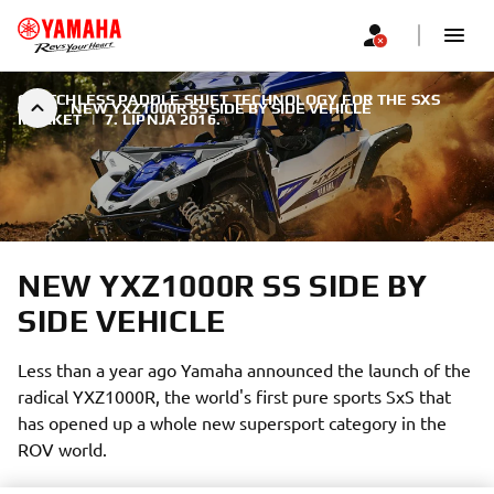
CLUTCHLESS PADDLE SHIFT TECHNOLOGY FOR THE SXS
NEW YXZ1000R SS SIDE BY SIDE VEHICLE
MARKET
|
7. LIPNJA 2016.
NEW YXZ1000R SS SIDE BY
SIDE VEHICLE
Less than a year ago Yamaha announced the launch of the
radical YXZ1000R, the world's first pure sports SxS that
has opened up a whole new supersport category in the
ROV world.