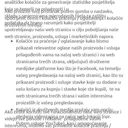
analitičke kolačiće za generiranje statistike posjetitelja
koja se temelji na privatnosti i u
Ako priložite svoj pristanak putem gumba u nastavku,
skladu s smjernicama mjerodavnih tijela za zaštitu
upotrijebit ćemo i kolačiće praćenja / oglašavanja i kolačiće
CORPORATE
podataka da bismo razumjeli kako posjetitelji
društvenih medija:
upotrebljavaju našu web stranicu u cilju poboljšanja naše
web stranice, proizvoda, usluga i marketinških napora.
FOR BUSINESS
Kolačiće za praćenje / oglašavanje kako bismo
prikazali relevantne oglase naših proizvoda i usluga
MORE YAMAHA
prilagođenih vama na našoj web stranici i na web
stranicama trećih strana, uključujući društvene
medijske platforme kao što je Facebook, na temelju
SUPPORT
vašeg pregledavanja na našoj web stranici, kao što su
prikazani proizvodi i usluge stavke koje su dodane u
vašu košaru za kupnju i stavke koje ste kupili, te na
BILTEN
web stranicama trećih strana i vašim interesima
Budite prvi koji će saznati o najnovijim ponudama, posebnim
proizašlih iz vašeg pregledavanja.
događajima, novim izdanjima i još mnogo toga
Kolačići iz društvenih medija pružaju vam opciju
Ako želite koristiti sve funkcionalnosti naše web stranice i
gledanja videozapisa na našoj web-lokaciji (npr.
videjti sve ponude i reklame prilagođene vašim
Putem usluge YouTube), kao i omogućavanje
interesima, molimo vas prihvatite kolačiće praćenja /