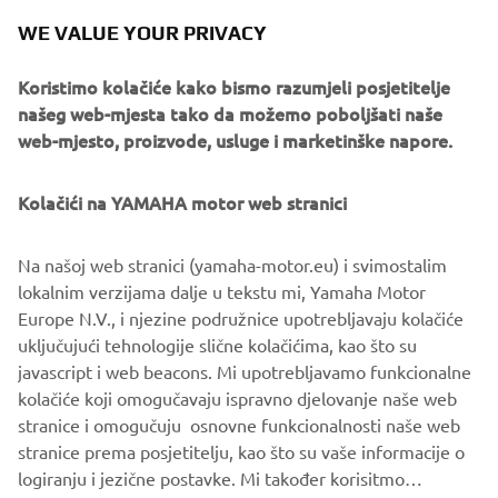
WE VALUE YOUR PRIVACY
Koristimo kolačiće kako bismo razumjeli posjetitelje
With its super aggressive looks, radical design and
našeg web-mjesta tako da možemo poboljšati naše
sequential manual gearbox - combined with blistering
web-mjesto, proizvode, usluge i marketinške napore.
acceleration and a phenomenal top speed - the all-terrain
YXZ1000R has transformed the off road world.
Kolačići na YAMAHA motor web stranici
Now Yamaha are about to take the high performance SxS
concept to the next level with the introduction of the
Na našoj web stranici (yamaha-motor.eu) i svimostalim
remarkable new YXZ1000R SS.
lokalnim verzijama dalje u tekstu mi, Yamaha Motor
Featuring a racing-style paddle shift system that offers
Europe N.V., i njezine podružnice upotrebljavaju kolačiće
even quicker acceleration and a higher level of
uključujući tehnologije slične kolačićima, kao što su
controllability in extreme situations, this high specification
javascript i web beacons. Mi upotrebljavamo funkcionalne
supersport SxS brings computer-controlled racing car
kolačiće koji omogučavaju ispravno djelovanje naše web
technology to the ROV category for the first time.
stranice i omogučuju osnovne funkcionalnosti naše web
stranice prema posjetitelju, kao što su vaše informacije o
logiranju i jezične postavke. Mi također korisitmo