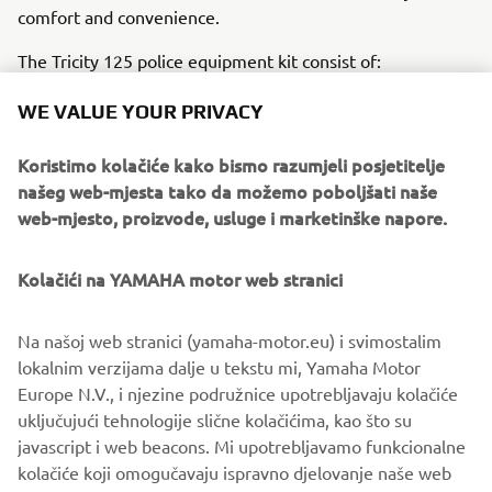
comfort and convenience.
The Tricity 125 police equipment kit consist of:
Rear carrier with 39L Top Case including brackets
WE VALUE YOUR PRIVACY
and locks
LED light signaling, with a rotating or flash option
Koristimo kolačiće kako bismo razumjeli posjetitelje
A pair of front blue lights
našeg web-mjesta tako da možemo poboljšati naše
A pair of 5-tone sirens
web-mjesto, proizvode, usluge i marketinške napore.
Electronic control unit
A control board
Kolačići na YAMAHA motor web stranici
Brackets for relay and fuses
Neodymium loudspeakers
Na našoj web stranici (yamaha-motor.eu) i svimostalim
Upon request, Yamaha can also provide custom-made
lokalnim verzijama dalje u tekstu mi, Yamaha Motor
police stickers. These are not included in the standard kit.
Europe N.V., i njezine podružnice upotrebljavaju kolačiće
This innovative, new addition offers your police fleet extra
uključujući tehnologije slične kolačićima, kao što su
agility, stability and comfort, all with the same trusted
javascript i web beacons. Mi upotrebljavamo funkcionalne
reliability and practicality that Yamaha has been known to
kolačiće koji omogučavaju ispravno djelovanje naše web
deliver since 1987.