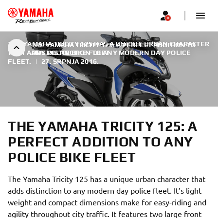
THE YAMAHA TRICITY 125 HAS A UNIQUE URBAN CHARACTER
THE YAMAHA TRICITY 125: A PERFECT ADDITION TO
THAT ADDS DISTINCTION TO ANY MODERN DAY POLICE
ANY POLICE BIKE FLEET
FLEET.
|
27. SRPNJA 2016.
THE YAMAHA TRICITY 125: A
PERFECT ADDITION TO ANY
POLICE BIKE FLEET
The Yamaha Tricity 125 has a unique urban character that
adds distinction to any modern day police fleet. It’s light
weight and compact dimensions make for easy-riding and
agility throughout city traffic. It features two large front