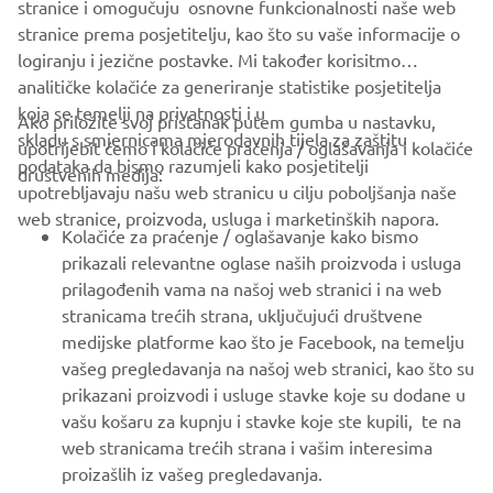
stranice i omogučuju osnovne funkcionalnosti naše web
stranice prema posjetitelju, kao što su vaše informacije o
logiranju i jezične postavke. Mi također korisitmo
analitičke kolačiće za generiranje statistike posjetitelja
koja se temelji na privatnosti i u
Ako priložite svoj pristanak putem gumba u nastavku,
skladu s smjernicama mjerodavnih tijela za zaštitu
upotrijebit ćemo i kolačiće praćenja / oglašavanja i kolačiće
CORPORATE
podataka da bismo razumjeli kako posjetitelji
društvenih medija:
upotrebljavaju našu web stranicu u cilju poboljšanja naše
web stranice, proizvoda, usluga i marketinških napora.
FOR BUSINESS
Kolačiće za praćenje / oglašavanje kako bismo
prikazali relevantne oglase naših proizvoda i usluga
MORE YAMAHA
prilagođenih vama na našoj web stranici i na web
stranicama trećih strana, uključujući društvene
medijske platforme kao što je Facebook, na temelju
SUPPORT
vašeg pregledavanja na našoj web stranici, kao što su
prikazani proizvodi i usluge stavke koje su dodane u
vašu košaru za kupnju i stavke koje ste kupili, te na
BILTEN
web stranicama trećih strana i vašim interesima
Budite prvi koji će saznati o najnovijim ponudama, posebnim
proizašlih iz vašeg pregledavanja.
događajima, novim izdanjima i još mnogo toga