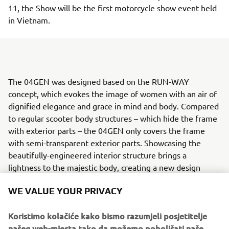
11, the Show will be the first motorcycle show event held
in Vietnam.
The 04GEN was designed based on the RUN-WAY
concept, which evokes the image of women with an air of
dignified elegance and grace in mind and body. Compared
to regular scooter body structures – which hide the frame
with exterior parts – the 04GEN only covers the frame
with semi-transparent exterior parts. Showcasing the
beautifully-engineered interior structure brings a
lightness to the majestic body, creating a new design
which synthesizes the interior and exterior to achieve a
WE VALUE YOUR PRIVACY
rare beauty.
Yamaha Motor, which has positioned design as a central
Koristimo kolačiće kako bismo razumjeli posjetitelje
pillar of product creation from its founding, established
našeg web-mjesta tako da možemo poboljšati naše