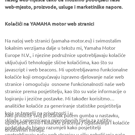
Refined Dynamism as its design philosophy in 2013, and is
web-mjesto, proizvode, usluge i marketinške napore.
putting energy into developing products that realize the
unique style of Yamaha. Based on this philosophy, Yamaha
Kolačići na YAMAHA motor web stranici
Motor has announced three design concepts to date: The
01GEN in 2014, a crossover motorcycle with two wheels at
Na našoj web stranici (yamaha-motor.eu) i svimostalim
the front, the 02GEN, an alluring electrically power-
lokalnim verzijama dalje u tekstu mi, Yamaha Motor
assisted wheelchair, also in 2014, and in 2015 the 03GEN,
Europe N.V., i njezine podružnice upotrebljavaju kolačiće
mobility enhanced by optional colors, materials, and
uključujući tehnologije slične kolačićima, kao što su
finishing for the TRICITY.
javascript i web beacons. Mi upotrebljavamo funkcionalne
Yamaha Motor will continue exhibiting and advancing our
kolačiće koji omogučavaju ispravno djelovanje naše web
GEN design concept whenever the opportunity arises.
stranice i omogučuju osnovne funkcionalnosti naše web
stranice prema posjetitelju, kao što su vaše informacije o
logiranju i jezične postavke. Mi također korisitmo
analitičke kolačiće za generiranje statistike posjetitelja
koja se temelji na privatnosti i u
Ako priložite svoj pristanak putem gumba u nastavku,
skladu s smjernicama mjerodavnih tijela za zaštitu
upotrijebit ćemo i kolačiće praćenja / oglašavanja i kolačiće
CORPORATE
podataka da bismo razumjeli kako posjetitelji
društvenih medija:
upotrebljavaju našu web stranicu u cilju poboljšanja naše