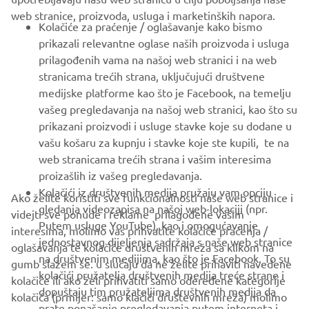
web stranice, proizvoda, usluga i marketinških napora.
FOR BUSINESS
Kolačiće za praćenje / oglašavanje kako bismo
prikazali relevantne oglase naših proizvoda i usluga
MORE YAMAHA
prilagođenih vama na našoj web stranici i na web
stranicama trećih strana, uključujući društvene
medijske platforme kao što je Facebook, na temelju
SUPPORT
vašeg pregledavanja na našoj web stranici, kao što su
prikazani proizvodi i usluge stavke koje su dodane u
vašu košaru za kupnju i stavke koje ste kupili, te na
BILTEN
web stranicama trećih strana i vašim interesima
Budite prvi koji će saznati o najnovijim ponudama, posebnim
proizašlih iz vašeg pregledavanja.
događajima, novim izdanjima i još mnogo toga
Kolačići iz društvenih medija pružaju vam opciju
Ako želite koristiti sve funkcionalnosti naše web stranice i
gledanja videozapisa na našoj web-lokaciji (npr.
videjti sve ponude i reklame prilagođene vašim
Putem usluge YouTube), kao i omogućavanje
interesima, molimo vas prihvatite kolačiće praćenja /
jednostavnog dijeljenja sadržaja s naše web stranice
oglašavanja te kolačiće društvenih mreža sa klikom na
PRETPLATITE SE
na društvenim medijima, kao što je Facebook. To su
gumb slažem se. u slučaju da ne želite prihaviti navedene
kolačići pružatelja društvenih medija treće strane i
kolačiće ili ako želi prihvatiti samo odeređene kategorije
dopuštaju tim pružateljima društvenih medija da
Pročitajte našu Politiku privatnosti kako biste saznali kako
kolačića (prmijer: samo klačići društevnih mreža) molimo
prate ponašanje pregledavanja putem interneta i
obrađujemo vaše osobne podatke:
Pravila o Zaštiti Privatnosti