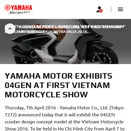
FOURTH CONCEPT MODEL BASED ON “REFINED DYNAMISM”
YAMAHA MOTOR EXHIBITS 04GEN AT FIRST VIETNAM
DESIGN PHILOSOPHY
MOTORCYCLE SHOW
|
2. TRAVNJA 2016.
YAMAHA MOTOR EXHIBITS
04GEN AT FIRST VIETNAM
MOTORCYCLE SHOW
Thursday, 7th April 2016 - Yamaha Motor Co., Ltd. (Tokyo:
7272) announced today that it will exhibit the 04GEN
scooter design concept model at the Vietnam Motorcycle
Show 2016. To be held in Ho Chi Minh City from April 7 to