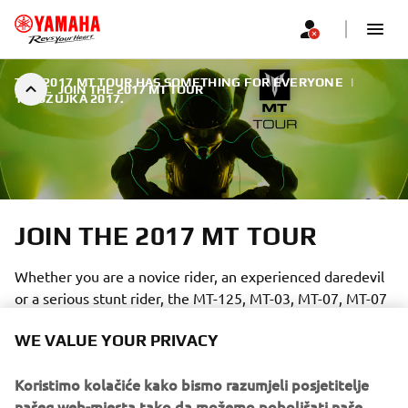
THE 2017 MT TOUR HAS SOMETHING FOR EVERYONE
|
JOIN THE 2017 MT TOUR
15. OŽUJKA 2017.
JOIN THE 2017 MT TOUR
Whether you are a novice rider, an experienced daredevil
or a serious stunt rider, the MT-125, MT-03, MT-07, MT-07
Moto Cage, MT-09 and MT-10 machines have what it takes
WE VALUE YOUR PRIVACY
to bring the Dark Side of Japan to all levels of riding.
Koristimo kolačiće kako bismo razumjeli posjetitelje
našeg web-mjesta tako da možemo poboljšati naše