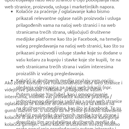
web stranice, proizvoda, usluga i marketinških napora.
FOR BUSINESS
Kolačiće za praćenje / oglašavanje kako bismo
prikazali relevantne oglase naših proizvoda i usluga
MORE YAMAHA
prilagođenih vama na našoj web stranici i na web
stranicama trećih strana, uključujući društvene
medijske platforme kao što je Facebook, na temelju
SUPPORT
vašeg pregledavanja na našoj web stranici, kao što su
prikazani proizvodi i usluge stavke koje su dodane u
vašu košaru za kupnju i stavke koje ste kupili, te na
BILTEN
web stranicama trećih strana i vašim interesima
Budite prvi koji će saznati o najnovijim ponudama, posebnim
proizašlih iz vašeg pregledavanja.
događajima, novim izdanjima i još mnogo toga
Kolačići iz društvenih medija pružaju vam opciju
Ako želite koristiti sve funkcionalnosti naše web stranice i
gledanja videozapisa na našoj web-lokaciji (npr.
videjti sve ponude i reklame prilagođene vašim
Putem usluge YouTube), kao i omogućavanje
interesima, molimo vas prihvatite kolačiće praćenja /
jednostavnog dijeljenja sadržaja s naše web stranice
oglašavanja te kolačiće društvenih mreža sa klikom na
PRETPLATITE SE
na društvenim medijima, kao što je Facebook. To su
gumb slažem se. u slučaju da ne želite prihaviti navedene
kolačići pružatelja društvenih medija treće strane i
kolačiće ili ako želi prihvatiti samo odeređene kategorije
dopuštaju tim pružateljima društvenih medija da
Pročitajte našu Politiku privatnosti kako biste saznali kako
kolačića (prmijer: samo klačići društevnih mreža) molimo
prate ponašanje pregledavanja putem interneta i
obrađujemo vaše osobne podatke:
Pravila o Zaštiti Privatnosti