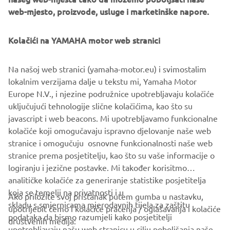
web-mjesto, proizvode, usluge i marketinške napore.
Alongside the incredible Hyper Naked range and 2017
accessories, the 2017 MT Tour will be supported by a
Kolačići na YAMAHA motor web stranici
limited selection of like-minded premium partners.
Na našoj web stranici (yamaha-motor.eu) i svimostalim
So, if you're ready to take the next step and rise up your
lokalnim verzijama dalje u tekstu mi, Yamaha Motor
darkness, check
www.yamaha-darkside.com
or visit your
Europe N.V., i njezine podružnice upotrebljavaju kolačiće
local Yamaha dealer for more information.
uključujući tehnologije slične kolačićima, kao što su
Get signed up and join SHARK Helmets, Akrapovič,
javascript i web beacons. Mi upotrebljavamo funkcionalne
Yamaha Music, TomTom and of course Yamaha on the
kolačiće koji omogučavaju ispravno djelovanje naše web
2017 MT Tour!
stranice i omogučuju osnovne funkcionalnosti naše web
stranice prema posjetitelju, kao što su vaše informacije o
logiranju i jezične postavke. Mi također korisitmo
analitičke kolačiće za generiranje statistike posjetitelja
koja se temelji na privatnosti i u
Ako priložite svoj pristanak putem gumba u nastavku,
skladu s smjernicama mjerodavnih tijela za zaštitu
upotrijebit ćemo i kolačiće praćenja / oglašavanja i kolačiće
CORPORATE
podataka da bismo razumjeli kako posjetitelji
društvenih medija:
upotrebljavaju našu web stranicu u cilju poboljšanja naše