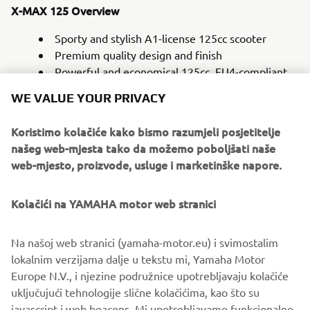
X-MAX 125 Overview
Sporty and stylish A1-license 125cc scooter
Premium quality design and finish
Powerful and economical 125cc, EU4-compliant
engine
WE VALUE YOUR PRIVACY
New dual LED headlights and LED tail lights
reinforce the dynamic X-MAX family look
Koristimo kolačiće kako bismo razumjeli posjetitelje
Motorcycle type front forks for stability and
našeg web-mjesta tako da možemo poboljšati naše
confidence
web-mjesto, proizvode, usluge i marketinške napore.
New Traction Control System (TCS)
Single disc brakes front and rear (276mm front /
Kolačići na YAMAHA motor web stranici
245mm rear) with ABS as standard
Huge underseat storage for 2 full-face helmets
New Smart Key ignition for easy keyless
Na našoj web stranici (yamaha-motor.eu) i svimostalim
operation
lokalnim verzijama dalje u tekstu mi, Yamaha Motor
Dual seat with separate rider's backrest
Europe N.V., i njezine podružnice upotrebljavaju kolačiće
Dual digital instruments with large central LCD
uključujući tehnologije slične kolačićima, kao što su
display
javascript i web beacons. Mi upotrebljavamo funkcionalne