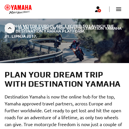
YAMAHA MOTOR EUROPE ARE EXCITED TO LAUNCH THE
PLAN YOUR DREAM TRIP WITH DESTINATION YAMAHA
NEW DESTINATION YAMAHA PLATFORM.
|
21. LIPNJA 2017.
PLAN YOUR DREAM TRIP
WITH DESTINATION YAMAHA
Destination Yamaha is now the online hub for the top,
Yamaha approved travel partners, across Europe and
further worldwide. Get ready to get lost and hit the open
roads for an adventure of a lifetime, as only two wheels
can give. True motorcycle freedom is now just a couple of