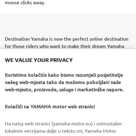
mouse clicks away.
Destination Yamaha is now the perfect online destination
for those riders who want to make their dream Yamaha
trip a reality. The platform contains a simple selection
WE VALUE YOUR PRIVACY
process, enabling users to narrow their search criteria
depending on style of adventure and geographical
Koristimo kolačiće kako bismo razumjeli posjetitelje
location. The online search will then deliver a set of
našeg web-mjesta tako da možemo poboljšati naše
adventure partners that specialise in making motorcycle
web-mjesto, proizvode, usluge i marketinške napore.
travel dreams come true, with nearly 100 different travel
options between them.
Kolačići na YAMAHA motor web stranici
Whilst every rider shares the same feelings and emotions
of freedom when riding a motorcycle, not every rider
Na našoj web stranici (yamaha-motor.eu) i svimostalim
wants to experience the same adventure. Because of this,
lokalnim verzijama dalje u tekstu mi, Yamaha Motor
Destination Yamaha can make getting lost on a motorbike