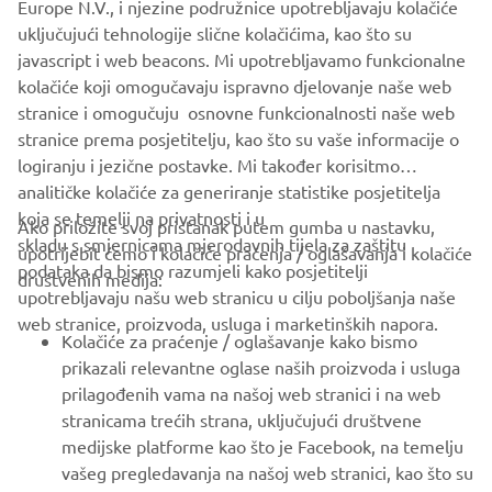
Europe N.V., i njezine podružnice upotrebljavaju kolačiće
an original and personal trip, just for you.
uključujući tehnologije slične kolačićima, kao što su
For more information and to take the first step in finding
javascript i web beacons. Mi upotrebljavamo funkcionalne
your dream adventure, visit
destination-yamaha-motor.eu
kolačiće koji omogučavaju ispravno djelovanje naše web
and define your trip!
stranice i omogučuju osnovne funkcionalnosti naše web
stranice prema posjetitelju, kao što su vaše informacije o
logiranju i jezične postavke. Mi također korisitmo
analitičke kolačiće za generiranje statistike posjetitelja
koja se temelji na privatnosti i u
Ako priložite svoj pristanak putem gumba u nastavku,
skladu s smjernicama mjerodavnih tijela za zaštitu
upotrijebit ćemo i kolačiće praćenja / oglašavanja i kolačiće
CORPORATE
podataka da bismo razumjeli kako posjetitelji
društvenih medija:
upotrebljavaju našu web stranicu u cilju poboljšanja naše
web stranice, proizvoda, usluga i marketinških napora.
FOR BUSINESS
Kolačiće za praćenje / oglašavanje kako bismo
prikazali relevantne oglase naših proizvoda i usluga
MORE YAMAHA
prilagođenih vama na našoj web stranici i na web
stranicama trećih strana, uključujući društvene
medijske platforme kao što je Facebook, na temelju
SUPPORT
vašeg pregledavanja na našoj web stranici, kao što su