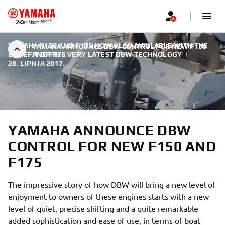
YAMAHA F150 AND F175 NOW ALSO AVAILABLE WITH THE
YAMAHA ANNOUNCE DBW CONTROL FOR NEW F150
BENEFIT OF THE VERY LATEST DBW TECHNOLOGY
AND F175
|
28. LIPNJA 2017.
YAMAHA ANNOUNCE DBW
CONTROL FOR NEW F150 AND
F175
The impressive story of how DBW will bring a new level of
enjoyment to owners of these engines starts with a new
level of quiet, precise shifting and a quite remarkable
added sophistication and ease of use, in terms of boat