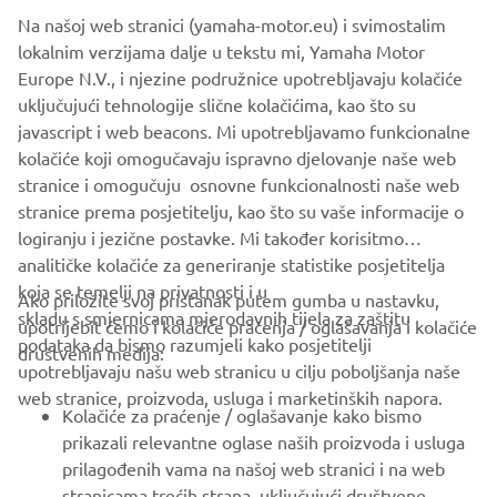
Na našoj web stranici (yamaha-motor.eu) i svimostalim
within the speed limit in waterways or marinas.
lokalnim verzijama dalje u tekstu mi, Yamaha Motor
And there's more. Convenience and ease of rigging are
Europe N.V., i njezine podružnice upotrebljavaju kolačiće
significant advantages of the digital system and the new
uključujući tehnologije slične kolačićima, kao što su
models also feature a powerful 50A alternator to deliver
javascript i web beacons. Mi upotrebljavamo funkcionalne
plenty of power in reserve, to satisfy the demands of
kolačiće koji omogučavaju ispravno djelovanje naše web
today's on-board electronics.
stranice i omogučuju osnovne funkcionalnosti naše web
stranice prema posjetitelju, kao što su vaše informacije o
logiranju i jezične postavke. Mi također korisitmo
analitičke kolačiće za generiranje statistike posjetitelja
koja se temelji na privatnosti i u
Ako priložite svoj pristanak putem gumba u nastavku,
skladu s smjernicama mjerodavnih tijela za zaštitu
upotrijebit ćemo i kolačiće praćenja / oglašavanja i kolačiće
CORPORATE
podataka da bismo razumjeli kako posjetitelji
društvenih medija:
upotrebljavaju našu web stranicu u cilju poboljšanja naše
web stranice, proizvoda, usluga i marketinških napora.
FOR BUSINESS
Kolačiće za praćenje / oglašavanje kako bismo
prikazali relevantne oglase naših proizvoda i usluga
MORE YAMAHA
prilagođenih vama na našoj web stranici i na web
stranicama trećih strana, uključujući društvene