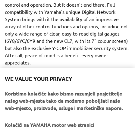
control and operation. But it doesn't end there. Full
compatibility with Yamaha's unique Digital Network
System brings with it the availability of an impressive
array of other control functions and options, including not
only a wide range of clear, easy-to-read digital gauges
(6Y8/6YC/6Y9 and the new CL7, with its 7" colour screen)
but also the exclusive Y-COP immobilizer security system.
After all, peace of mind is a benefit every owner
appreciates.
WE VALUE YOUR PRIVACY
Koristimo kolačiće kako bismo razumjeli posjetitelje
Yet another attractive advantage of the Digital Network
našeg web-mjesta tako da možemo poboljšati naše
System is the availability of VTS (Variable Trolling Speed).
web-mjesto, proizvode, usluge i marketinške napore.
This helpful system not only provides a lower than normal
idle speed, but also means the boat's speed can be
Kolačići na YAMAHA motor web stranici
controlled in simple-to-set 50 rpm steps from 650 to 900 -
ideal for fishing, for example - or keeping confidently