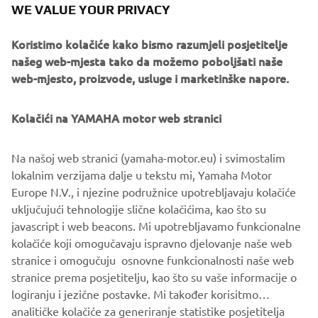
WE VALUE YOUR PRIVACY
Koristimo kolačiće kako bismo razumjeli posjetitelje
The NIKEN will be available exclusively via an online
našeg web-mjesta tako da možemo poboljšati naše
reservation system that will go live on Wednesday 16th
web-mjesto, proizvode, usluge i marketinške napore.
May at 19:00 hours CEST. Potential customers wishing to
place an order for this new leaning multi wheel Yamaha
should log on to
https://niken.yamaha-motor.eu
and
Kolačići na YAMAHA motor web stranici
register their details.
Na našoj web stranici (yamaha-motor.eu) i svimostalim
Yamaha will notify all applicants within 3 working days if a
lokalnim verzijama dalje u tekstu mi, Yamaha Motor
unit is allocated to them, and if your registration is
Europe N.V., i njezine podružnice upotrebljavaju kolačiće
accepted you will receive details of the supplying dealer as
uključujući tehnologije slične kolačićima, kao što su
well as information on the next steps for the purchase and
javascript i web beacons. Mi upotrebljavamo funkcionalne
delivery of your new NIKEN.
kolačiće koji omogučavaju ispravno djelovanje naše web
Click here to register your NIKEN »
stranice i omogučuju osnovne funkcionalnosti naše web
stranice prema posjetitelju, kao što su vaše informacije o
logiranju i jezične postavke. Mi također korisitmo
analitičke kolačiće za generiranje statistike posjetitelja