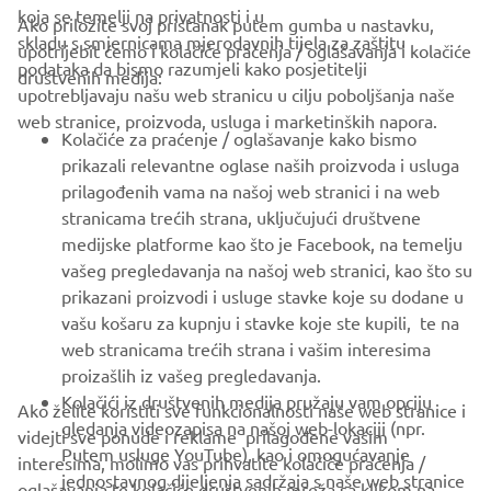
koja se temelji na privatnosti i u
Ako priložite svoj pristanak putem gumba u nastavku,
skladu s smjernicama mjerodavnih tijela za zaštitu
upotrijebit ćemo i kolačiće praćenja / oglašavanja i kolačiće
CORPORATE
podataka da bismo razumjeli kako posjetitelji
društvenih medija:
upotrebljavaju našu web stranicu u cilju poboljšanja naše
web stranice, proizvoda, usluga i marketinških napora.
FOR BUSINESS
Kolačiće za praćenje / oglašavanje kako bismo
prikazali relevantne oglase naših proizvoda i usluga
MORE YAMAHA
prilagođenih vama na našoj web stranici i na web
stranicama trećih strana, uključujući društvene
medijske platforme kao što je Facebook, na temelju
SUPPORT
vašeg pregledavanja na našoj web stranici, kao što su
prikazani proizvodi i usluge stavke koje su dodane u
vašu košaru za kupnju i stavke koje ste kupili, te na
BILTEN
web stranicama trećih strana i vašim interesima
Budite prvi koji će saznati o najnovijim ponudama, posebnim
proizašlih iz vašeg pregledavanja.
događajima, novim izdanjima i još mnogo toga
Kolačići iz društvenih medija pružaju vam opciju
Ako želite koristiti sve funkcionalnosti naše web stranice i
gledanja videozapisa na našoj web-lokaciji (npr.
videjti sve ponude i reklame prilagođene vašim
Putem usluge YouTube), kao i omogućavanje
interesima, molimo vas prihvatite kolačiće praćenja /
jednostavnog dijeljenja sadržaja s naše web stranice
oglašavanja te kolačiće društvenih mreža sa klikom na