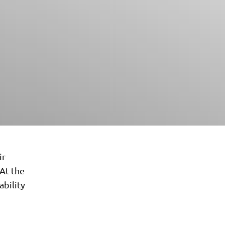
ir
 At the
bility