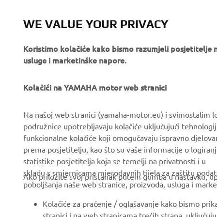
WE VALUE YOUR PRIVACY
Koristimo kolačiće kako bismo razumjeli posjetitelj
usluge i marketinške napore.
Kolačići na YAMAHA motor web stranici
CORPORATE
FOR BUSINESS
Na našoj web stranici (yamaha-motor.eu) i svimostalim l
podružnice upotrebljavaju kolačiće uključujući tehnologij
About us
eBike systems
funkcionalne kolačiće koji omogučavaju ispravno djelov
News
Authorities & Police
prema posjetitelju, kao što su vaše informacije o logiranj
statistike posjetitelja koja se temelji na privatnosti i u
Events
Golfcourses
skladu s smjernicama mjerodavnih tijela za zaštitu podata
Ako priložite svoj pristanak putem gumba u nastavku, upo
Press
First responders
poboljšanja naše web stranice, proizvoda, usluga i marke
Brochures
Driving schools
Kolačiće za praćenje / oglašavanje kako bismo prik
Working at Yamaha
Robotics
stranici i na web stranicama trećih strana, uključu