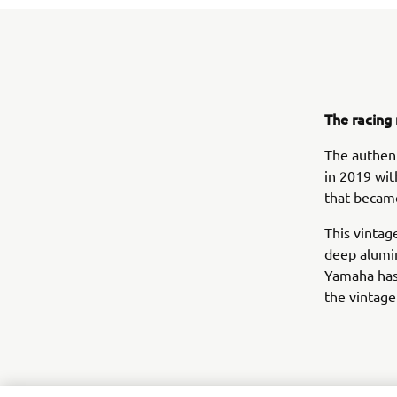
The racing
The authent
in 2019 wit
that becam
This vintag
deep alumin
Yamaha has
the vintage