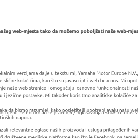
SPORT HERITAGE RANGE
e našeg web-mjesta tako da možemo poboljšati naše web-mjes
MORE YAMAHA
SUPPORT
okalnim verzijama dalje u tekstu mi, Yamaha Motor Europe N.V.,
e slične kolačićima, kao što su javascript i web beacons. Mi upo
MyYamaha
Parts Catalogue
anje naše web stranice i omogučuju osnovne funkcionalnosti na
Yamaha Music
Book Maintenance
u i jezične postavke. Mi također korisitmo analitičke kolačiće z
Yamaha Racing
Dealer locator
ka da bismo razumjeli kako posjetitelji upotrebljavaju našu web 
trijebit ćemo i kolačiće praćenja / oglašavanja i kolačiće društ
Yamaha Motor Global
Management of Waste
tinških napora.
Batteries
Mobile Apps
azali relevantne oglase naših proizvoda i usluga prilagođenih v
jući društvene medijske platforme kao što je Facebook, na temel