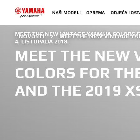
NAŠI MODELI
OPREMA
ODJEĆA I OST
MEET THE NEW VINTAGE YAMAHA COLORS FO
NOVOSTI
MEET THE NEW VINTAGE YAM
4. LISTOPADA 2018.
MEET THE NEW 
COLORS FOR THE
AND THE 2019 X