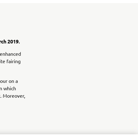
rch 2019.
e enhanced
te fairing
tour on a
in which
. Moreover,