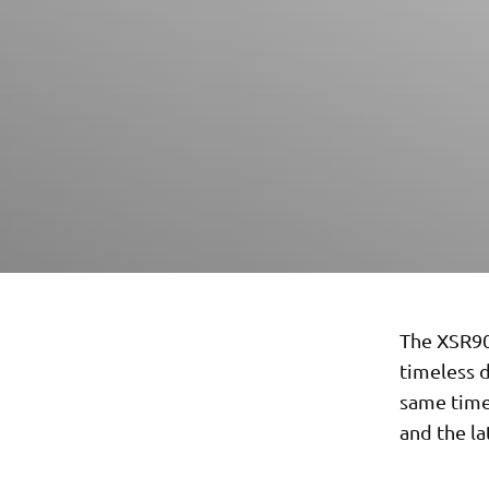
The XSR90
timeless d
same time
and the la