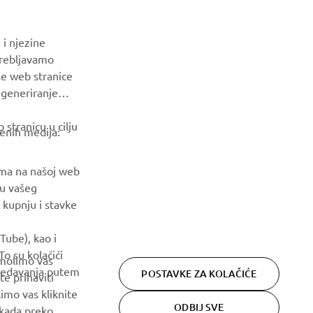
BILTEN
 i njezine
Budite prvi koji će saznati o najnovijim ponudama, posebnim
trebljavamo
događajima, novim izdanjima i još mnogo toga
še web stranice
a generiranje
PRETPLATITE SE
stranicu u cilju
venih medija:
Pročitajte našu Politiku privatnosti kako biste saznali kako
obrađujemo vaše osobne podatke:
Pravila o Zaštiti Privatnosti
ama na našoj web
ju vašeg
 kupnju i stavke
Tube), kao i
o su kolačići
 molimo vas
gledavanja putem
POSTAVKE ZA KOLAČIĆE
te prihaviti
imo vas kliknite
ODBIJ SVE
 kada preko