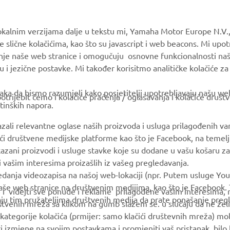
MORE YAMAHA
SUPPORT
okalnim verzijama dalje u tekstu mi, Yamaha Motor Europe N.V.,
e slične kolačićima, kao što su javascript i web beacons. Mi upo
MyYamaha
Parts Catalogue
anje naše web stranice i omogučuju osnovne funkcionalnosti na
Yamaha Music
Book Maintenance
u i jezične postavke. Mi također korisitmo analitičke kolačiće z
Yamaha Racing
Dealer locator
ka da bismo razumjeli kako posjetitelji upotrebljavaju našu web 
trijebit ćemo i kolačiće praćenja / oglašavanja i kolačiće društ
Yamaha Motor Global
Management of Waste
tinških napora.
Batteries
Mobile Apps
azali relevantne oglase naših proizvoda i usluga prilagođenih v
jući društvene medijske platforme kao što je Facebook, na temel
kazani proizvodi i usluge stavke koje su dodane u vašu košaru za
 i vašim interesima proizašlih iz vašeg pregledavanja.
edanja videozapisa na našoj web-lokaciji (npr. Putem usluge You
še web stranice na društvenim medijima, kao što je Facebook. T
ce i videjti sve ponude i reklame prilagođene vašim interesima,
taju tim pružateljima društvenih medija da prate ponašanje pre
uštvenih mreža sa klikom na gumb slažem se. u slučaju da ne želi
kategorije kolačića (prmijer: samo klačići društevnih mreža) mol
i izmjene na svojim postavkama i promjeniti vaš pristanak bilo