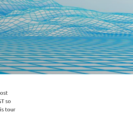
most
GT so
is tour