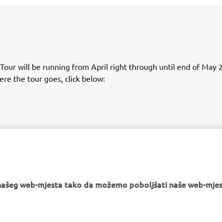
our will be running from April right through until end of May 
ere the tour goes, click below:
FIND OUT MORE
e našeg web-mjesta tako da možemo poboljšati naše web-mjes