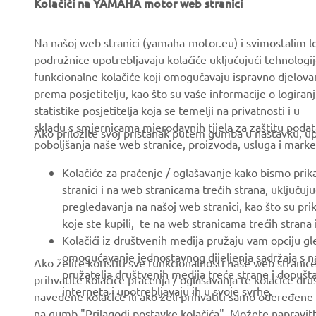
Kolačići na YAMAHA motor web stranici
CORPORATE
FOR BUSINESS
Na našoj web stranici (yamaha-motor.eu) i svimostalim l
podružnice upotrebljavaju kolačiće uključujući tehnologij
About us
eBike systems
funkcionalne kolačiće koji omogučavaju ispravno djelov
News
Authorities & Police
prema posjetitelju, kao što su vaše informacije o logiranj
statistike posjetitelja koja se temelji na privatnosti i u
Events
Golfcourses
skladu s smjernicama mjerodavnih tijela za zaštitu podata
Ako priložite svoj pristanak putem gumba u nastavku, upo
Press
First responders
poboljšanja naše web stranice, proizvoda, usluga i marke
Brochures
Driving schools
Kolačiće za praćenje / oglašavanje kako bismo prik
Working at Yamaha
Robotics
stranici i na web stranicama trećih strana, uključu
pregledavanja na našoj web stranici, kao što su pri
Become a Dealer
Partnerships
koje ste kupili, te na web stranicama trećih strana
Human Rights Policy
Technical information for
Kolačići iz društvenih medija pružaju vam opciju gl
independent dealers
omogućavanje jednostavnog dijeljenja sadržaja s na
Ako želite koristiti sve funkcionalnosti naše web strani
Sustainability Basic Policy
pružatelja društvenih medija treće strane i dopuš
prihvatite kolačiće praćenja / oglašavanja te kolačiće dr
Yamalube Safety Data
Whistleblower Channel
interneta i upotrebljavaju ih u svoje svrhe.
navedene kolačiće ili ako želi prihvatiti samo odeređene 
Sheets
na gumb "Prilagodi postavke kolačića". Možete napravitt