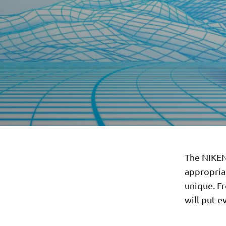
The NIKEN
appropria
unique. Fr
will put e