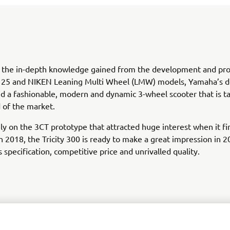
 the in-depth knowledge gained from the development and pro
y 125 and NIKEN Leaning Multi Wheel (LMW) models, Yamaha’s d
d a fashionable, modern and dynamic 3-wheel scooter that is t
 of the market.
ly on the 3CT prototype that attracted huge interest when it fi
in 2018, the Tricity 300 is ready to make a great impression in 2
s specification, competitive price and unrivalled quality.
DISCOVER TRICITY 300