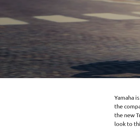
Yamaha is
the compa
the new T
look to t