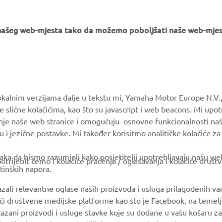
e našeg web-mjesta tako da možemo poboljšati naše web-mjes
MORE YAMAHA
SUPPORT
okalnim verzijama dalje u tekstu mi, Yamaha Motor Europe N.V.,
e slične kolačićima, kao što su javascript i web beacons. Mi upo
MyYamaha
Parts Catalogue
anje naše web stranice i omogučuju osnovne funkcionalnosti na
Yamaha Music
Book Maintenance
u i jezične postavke. Mi također korisitmo analitičke kolačiće z
Yamaha Racing
Dealer locator
ka da bismo razumjeli kako posjetitelji upotrebljavaju našu web 
trijebit ćemo i kolačiće praćenja / oglašavanja i kolačiće društ
Yamaha Motor Global
Management of Waste
tinških napora.
Batteries
Mobile Apps
azali relevantne oglase naših proizvoda i usluga prilagođenih v
jući društvene medijske platforme kao što je Facebook, na temel
kazani proizvodi i usluge stavke koje su dodane u vašu košaru za