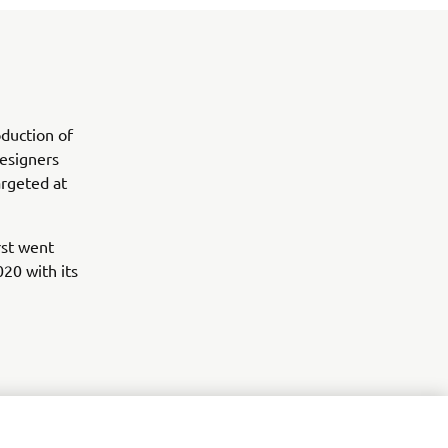
duction of
esigners
argeted at
rst went
020 with its