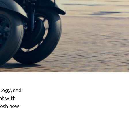
logy, and
nt with
resh new