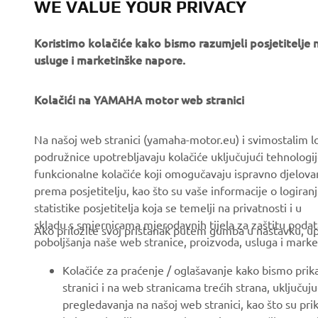
WE VALUE YOUR PRIVACY
Koristimo kolačiće kako bismo razumjeli posjetitelj
usluge i marketinške napore.
Kolačići na YAMAHA motor web stranici
CORPORATE
FOR BUSINESS
Na našoj web stranici (yamaha-motor.eu) i svimostalim l
podružnice upotrebljavaju kolačiće uključujući tehnologij
About us
eBike systems
funkcionalne kolačiće koji omogučavaju ispravno djelov
News
Authorities & Police
prema posjetitelju, kao što su vaše informacije o logiranj
statistike posjetitelja koja se temelji na privatnosti i u
Events
Golfcourses
skladu s smjernicama mjerodavnih tijela za zaštitu podata
Ako priložite svoj pristanak putem gumba u nastavku, upo
Press
First responders
poboljšanja naše web stranice, proizvoda, usluga i marke
Brochures
Driving schools
Kolačiće za praćenje / oglašavanje kako bismo prik
Working at Yamaha
Robotics
stranici i na web stranicama trećih strana, uključu
pregledavanja na našoj web stranici, kao što su pri
Become a Dealer
Partnerships