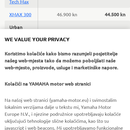
Tech Max
44.500 kn
XMAX 300
46.900 kn
Urban
Mobility
WE VALUE YOUR PRIVACY
N-MAX
25.900 kn
26.900 kn
Koristimo kolačiće kako bismo razumjeli posjetitelje
155
našeg web-mjesta tako da možemo poboljšati naše
N-MAX
web-mjesto, proizvode, usluge i marketinške napore.
23.900 kn
24.900 kn
125
Kolačići na YAMAHA motor web stranici
50cc
22.190 kn
Aerox 4T
22.990 kn
Na našoj web stranici (yamaha-motor.eu) i svimostalim
lokalnim verzijama dalje u tekstu mi, Yamaha Motor
Europe N.V., i njezine podružnice upotrebljavaju kolačiće
uključujući tehnologije slične kolačićima, kao što su
javascript i web beacons. Mi upotrebljavamo funkcionalne