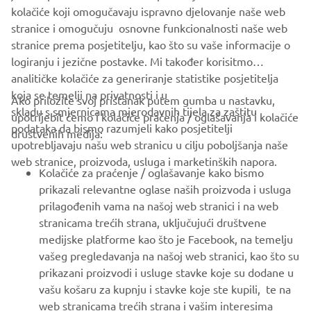
Cijene su informativne, sa svim uključenim davanjima,
kolačiće koji omogučavaju ispravno djelovanje naše web
podložne promjeni i vrijede do objave novih.
stranice i omogučuju osnovne funkcionalnosti naše web
stranice prema posjetitelju, kao što su vaše informacije o
logiranju i jezične postavke. Mi također korisitmo
analitičke kolačiće za generiranje statistike posjetitelja
koja se temelji na privatnosti i u
Ako priložite svoj pristanak putem gumba u nastavku,
skladu s smjernicama mjerodavnih tijela za zaštitu
upotrijebit ćemo i kolačiće praćenja / oglašavanja i kolačiće
CORPORATE
podataka da bismo razumjeli kako posjetitelji
društvenih medija:
upotrebljavaju našu web stranicu u cilju poboljšanja naše
web stranice, proizvoda, usluga i marketinških napora.
FOR BUSINESS
Kolačiće za praćenje / oglašavanje kako bismo
prikazali relevantne oglase naših proizvoda i usluga
MORE YAMAHA
prilagođenih vama na našoj web stranici i na web
stranicama trećih strana, uključujući društvene
medijske platforme kao što je Facebook, na temelju
SUPPORT
vašeg pregledavanja na našoj web stranici, kao što su
prikazani proizvodi i usluge stavke koje su dodane u
vašu košaru za kupnju i stavke koje ste kupili, te na
BILTEN
web stranicama trećih strana i vašim interesima