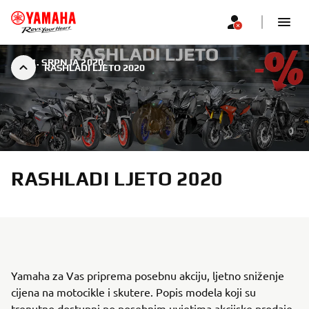
|
31. SRPNJA 2020.
RASHLADI LJETO 2020
RASHLADI LJETO 2020
Yamaha za Vas priprema posebnu akciju, ljetno sniženje
cijena na motocikle i skutere. Popis modela koji su
trenutno dostupni po posebnim uvjetima akcijske prodaje